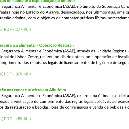
ão de combate à especulação de bilhetes
e Segurança Alimentar e Económica (ASAE), no âmbito da Supertaça Cân
 realiza hoje no Estádio do Algarve, desencadeou, nos últimos dias, uma 
ressão criminal, com o objetivo de combater práticas ilícitas, nomeadam
o( PDF - 277 Kb )
segurança alimentar - Operação Restoran
 Segurança Alimentar e Económica (ASAE), através da Unidade Regional 
onal de Lisboa Oeste, realizou no dia de ontem, uma operação de fiscali
cumprimento dos requisitos legais de licenciamento, de higiene e de segu
o( PDF - 329 Kb )
o nas zonas turísticas em Albufeira
 Segurança Alimentar e Económica (ASAE), realizou, na última sexta-feir
nada à verificação do cumprimento das regras legais aplicáveis ao exercí
or da restauração e bebidas, lojas de conveniência e venda de bebidas alc
o( PDF - 489 Kb )