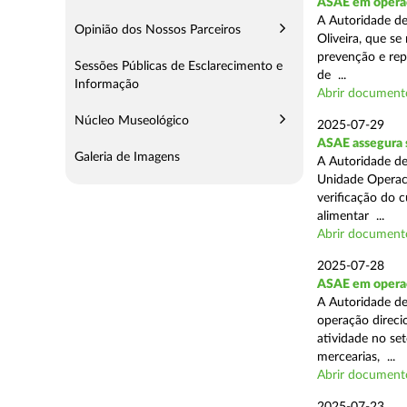
ASAE em operaç
A Autoridade d
Opinião dos Nossos Parceiros
Oliveira, que se
prevenção e rep
Sessões Públicas de Esclarecimento e
de ...
Informação
Abrir document
Núcleo Museológico
2025-07-29
ASAE assegura 
Galeria de Imagens
A Autoridade de
Unidade Operaci
verificação do 
alimentar ...
Abrir document
2025-07-28
ASAE em operaçã
A Autoridade de
operação direcio
atividade no set
mercearias, ...
Abrir document