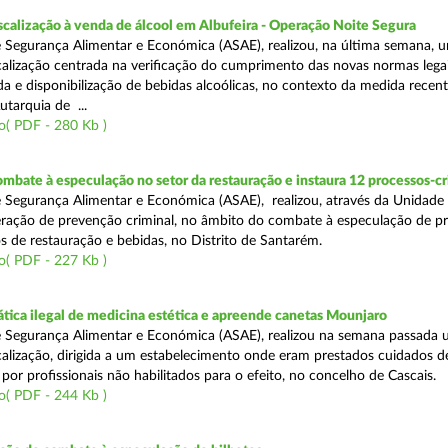
scalização à venda de álcool em Albufeira - Operação Noite Segura
 Segurança Alimentar e Económica (ASAE), realizou, na última semana, 
calização centrada na verificação do cumprimento das novas normas lega
nda e disponibilização de bebidas alcoólicas, no contexto da medida rece
utarquia de ...
o( PDF - 280 Kb )
mbate à especulação no setor da restauração e instaura 12 processos-c
 Segurança Alimentar e Económica (ASAE), realizou, através da Unidade
ração de prevenção criminal, no âmbito do combate à especulação de p
s de restauração e bebidas, no Distrito de Santarém.
o( PDF - 227 Kb )
tica ilegal de medicina estética e apreende canetas Mounjaro
 Segurança Alimentar e Económica (ASAE), realizou na semana passada
calização, dirigida a um estabelecimento onde eram prestados cuidados d
 por profissionais não habilitados para o efeito, no concelho de Cascais.
o( PDF - 244 Kb )