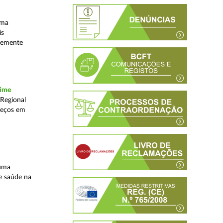
uma
is
ntemente
rime
 Regional
reços em
 uma
e saúde na