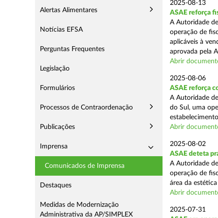
2025-08-13
Alertas Alimentares
ASAE reforça fi
A Autoridade de
Notícias EFSA
operação de fis
aplicáveis à ve
Perguntas Frequentes
aprovada pela A
Abrir document
Legislação
2025-08-06
Formulários
ASAE reforça co
A Autoridade de
Processos de Contraordenação
do Sul, uma ope
estabelecimento
Publicações
Abrir document
2025-08-02
Imprensa
ASAE deteta prá
A Autoridade de
Comunicados de Imprensa
operação de fis
área da estética
Destaques
Abrir document
Medidas de Modernização
2025-07-31
Administrativa da AP/SIMPLEX