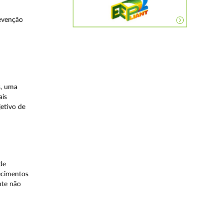
evenção
s, uma
ais
etivo de
de
lecimentos
nte não