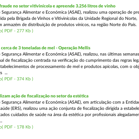
aude no setor vitivinícola e apreende 3.256 litros de vinho
 Segurança Alimentar e Económica (ASAE), realizou uma operação de pr
ida pela Brigada de Vinhos e Vitivinícolas da Unidade Regional do Norte,
m armazém de distribuição de produtos vínicos, na região Norte do País.
o( PDF - 277 Kb )
cerca de 3 toneladas de mel - Operação Mellis
 Segurança Alimentar e Económica (ASAE), realizou, nas últimas semana
al de fiscalização centrada na verificação do cumprimento das regras leg
estabelecimentos de processamento de mel e produtos apícolas, com o obj
s ...
o( PDF - 374 Kb )
izam ação de fiscalização no setor da estética
 Segurança Alimentar e Económica (ASAE), em articulação com a Entida
aúde (ERS), realizou uma ação conjunta de fiscalização dirigida a estabe
ados cuidados de saúde na área da estética por profissionais alegadame
..
o( PDF - 178 Kb )