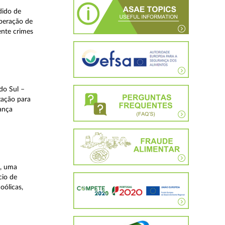
dido de
operação de
ente crimes
do Sul –
zação para
rança
a, uma
cio de
oólicas,