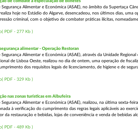
ão de combate à especulação de bilhetes
e Segurança Alimentar e Económica (ASAE), no âmbito da Supertaça Cân
 realiza hoje no Estádio do Algarve, desencadeou, nos últimos dias, uma 
ressão criminal, com o objetivo de combater práticas ilícitas, nomeadam
o( PDF - 277 Kb )
segurança alimentar - Operação Restoran
 Segurança Alimentar e Económica (ASAE), através da Unidade Regional 
onal de Lisboa Oeste, realizou no dia de ontem, uma operação de fiscali
cumprimento dos requisitos legais de licenciamento, de higiene e de segu
o( PDF - 329 Kb )
o nas zonas turísticas em Albufeira
 Segurança Alimentar e Económica (ASAE), realizou, na última sexta-feir
nada à verificação do cumprimento das regras legais aplicáveis ao exercí
or da restauração e bebidas, lojas de conveniência e venda de bebidas alc
o( PDF - 489 Kb )