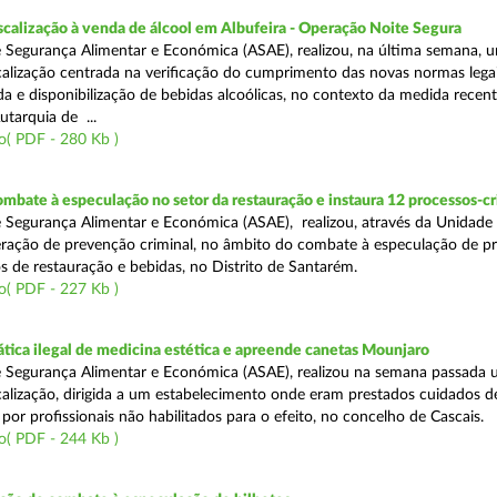
scalização à venda de álcool em Albufeira - Operação Noite Segura
 Segurança Alimentar e Económica (ASAE), realizou, na última semana, 
calização centrada na verificação do cumprimento das novas normas lega
nda e disponibilização de bebidas alcoólicas, no contexto da medida rece
utarquia de ...
o( PDF - 280 Kb )
mbate à especulação no setor da restauração e instaura 12 processos-c
 Segurança Alimentar e Económica (ASAE), realizou, através da Unidade
ração de prevenção criminal, no âmbito do combate à especulação de p
s de restauração e bebidas, no Distrito de Santarém.
o( PDF - 227 Kb )
tica ilegal de medicina estética e apreende canetas Mounjaro
 Segurança Alimentar e Económica (ASAE), realizou na semana passada
calização, dirigida a um estabelecimento onde eram prestados cuidados d
 por profissionais não habilitados para o efeito, no concelho de Cascais.
o( PDF - 244 Kb )