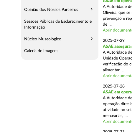
ASAE em operaç
A Autoridade d
Opinião dos Nossos Parceiros
Oliveira, que se
prevenção e rep
Sessões Públicas de Esclarecimento e
de ...
Informação
Abrir document
Núcleo Museológico
2025-07-29
ASAE assegura 
Galeria de Imagens
A Autoridade de
Unidade Operaci
verificação do 
alimentar ...
Abrir document
2025-07-28
ASAE em operaçã
A Autoridade de
operação direcio
atividade no set
mercearias, ...
Abrir document