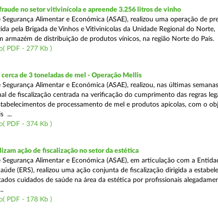
aude no setor vitivinícola e apreende 3.256 litros de vinho
 Segurança Alimentar e Económica (ASAE), realizou uma operação de pr
ida pela Brigada de Vinhos e Vitivinícolas da Unidade Regional do Norte,
m armazém de distribuição de produtos vínicos, na região Norte do País.
o( PDF - 277 Kb )
cerca de 3 toneladas de mel - Operação Mellis
 Segurança Alimentar e Económica (ASAE), realizou, nas últimas semana
al de fiscalização centrada na verificação do cumprimento das regras leg
estabelecimentos de processamento de mel e produtos apícolas, com o obj
s ...
o( PDF - 374 Kb )
izam ação de fiscalização no setor da estética
 Segurança Alimentar e Económica (ASAE), em articulação com a Entida
aúde (ERS), realizou uma ação conjunta de fiscalização dirigida a estabe
ados cuidados de saúde na área da estética por profissionais alegadame
..
o( PDF - 178 Kb )