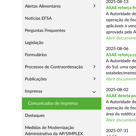
2025-08-13
Alertas Alimentares
ASAE reforça fi
A Autoridade de
Notícias EFSA
operação de fis
aplicáveis à ve
Perguntas Frequentes
aprovada pela A
Abrir document
Legislação
2025-08-06
Formulários
ASAE reforça co
A Autoridade de
Processos de Contraordenação
do Sul, uma ope
estabelecimento
Publicações
Abrir document
2025-08-02
Imprensa
ASAE deteta prá
A Autoridade de
Comunicados de Imprensa
operação de fis
área da estética
Destaques
Abrir document
Medidas de Modernização
2025-07-31
Administrativa da AP/SIMPLEX