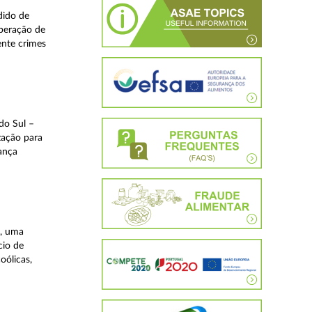
dido de
operação de
ente crimes
do Sul –
zação para
rança
a, uma
cio de
oólicas,