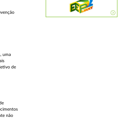
evenção
s, uma
ais
etivo de
de
lecimentos
nte não