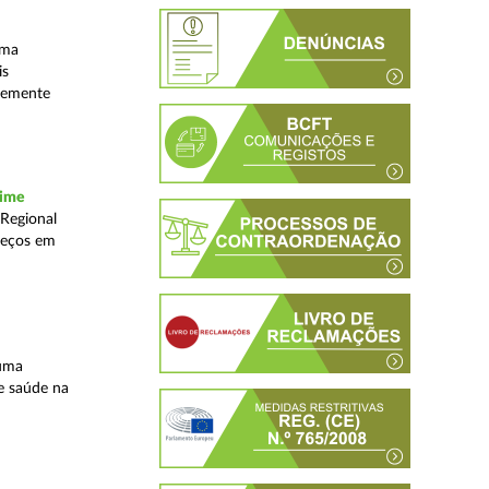
uma
is
ntemente
rime
 Regional
reços em
 uma
e saúde na