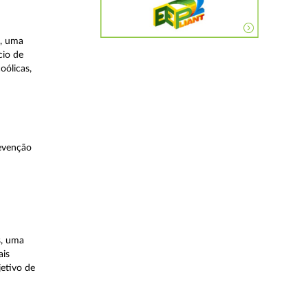
a, uma
cio de
oólicas,
evenção
s, uma
ais
etivo de