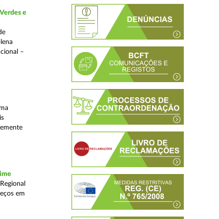
 Verdes e
de
plena
acional –
uma
is
ntemente
rime
 Regional
reços em