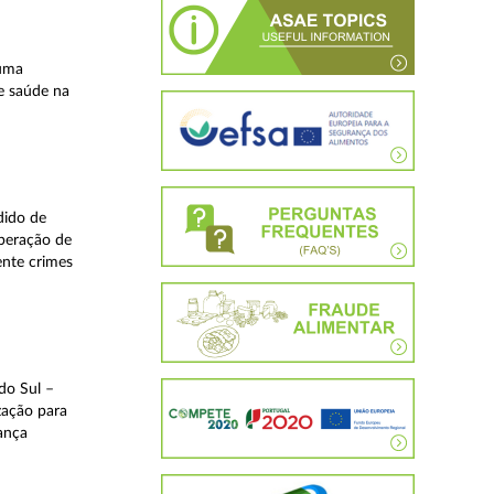
 uma
e saúde na
dido de
operação de
ente crimes
do Sul –
zação para
rança