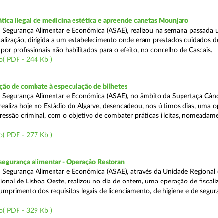
tica ilegal de medicina estética e apreende canetas Mounjaro
 Segurança Alimentar e Económica (ASAE), realizou na semana passada
calização, dirigida a um estabelecimento onde eram prestados cuidados d
 por profissionais não habilitados para o efeito, no concelho de Cascais.
o( PDF - 244 Kb )
ão de combate à especulação de bilhetes
e Segurança Alimentar e Económica (ASAE), no âmbito da Supertaça Cân
 realiza hoje no Estádio do Algarve, desencadeou, nos últimos dias, uma 
ressão criminal, com o objetivo de combater práticas ilícitas, nomeadam
o( PDF - 277 Kb )
segurança alimentar - Operação Restoran
 Segurança Alimentar e Económica (ASAE), através da Unidade Regional 
onal de Lisboa Oeste, realizou no dia de ontem, uma operação de fiscali
cumprimento dos requisitos legais de licenciamento, de higiene e de segu
o( PDF - 329 Kb )