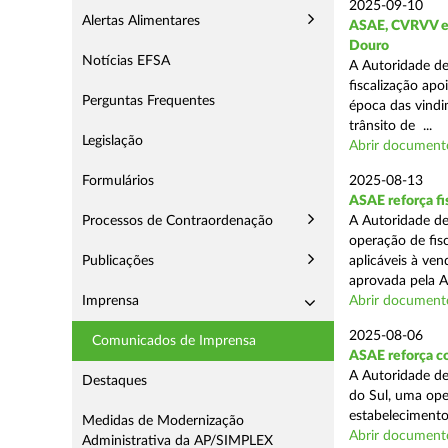
2025-09-10
Alertas Alimentares
ASAE, CVRVV e I
Douro
Notícias EFSA
A Autoridade de
fiscalização apo
Perguntas Frequentes
época das vindim
trânsito de ...
Legislação
Abrir document
Formulários
2025-08-13
ASAE reforça fi
Processos de Contraordenação
A Autoridade de
operação de fis
Publicações
aplicáveis à ve
aprovada pela A
Imprensa
Abrir document
2025-08-06
Comunicados de Imprensa
ASAE reforça co
A Autoridade de
Destaques
do Sul, uma ope
estabelecimento
Medidas de Modernização
Abrir document
Administrativa da AP/SIMPLEX