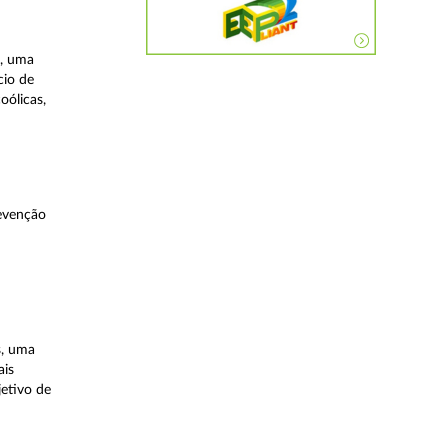
a, uma
cio de
oólicas,
evenção
s, uma
ais
etivo de