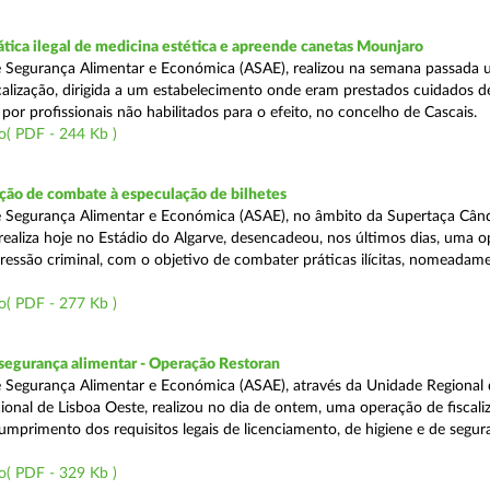
tica ilegal de medicina estética e apreende canetas Mounjaro
 Segurança Alimentar e Económica (ASAE), realizou na semana passada
calização, dirigida a um estabelecimento onde eram prestados cuidados d
 por profissionais não habilitados para o efeito, no concelho de Cascais.
o( PDF - 244 Kb )
ão de combate à especulação de bilhetes
e Segurança Alimentar e Económica (ASAE), no âmbito da Supertaça Cân
 realiza hoje no Estádio do Algarve, desencadeou, nos últimos dias, uma 
ressão criminal, com o objetivo de combater práticas ilícitas, nomeadam
o( PDF - 277 Kb )
segurança alimentar - Operação Restoran
 Segurança Alimentar e Económica (ASAE), através da Unidade Regional 
onal de Lisboa Oeste, realizou no dia de ontem, uma operação de fiscali
cumprimento dos requisitos legais de licenciamento, de higiene e de segu
o( PDF - 329 Kb )