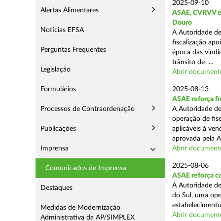
2025-09-10
Alertas Alimentares
ASAE, CVRVV e I
Douro
Notícias EFSA
A Autoridade de
fiscalização apo
Perguntas Frequentes
época das vindim
trânsito de ...
Legislação
Abrir document
Formulários
2025-08-13
ASAE reforça fi
Processos de Contraordenação
A Autoridade de
operação de fis
Publicações
aplicáveis à ve
aprovada pela A
Imprensa
Abrir document
2025-08-06
Comunicados de Imprensa
ASAE reforça co
A Autoridade de
Destaques
do Sul, uma ope
estabelecimento
Medidas de Modernização
Abrir document
Administrativa da AP/SIMPLEX