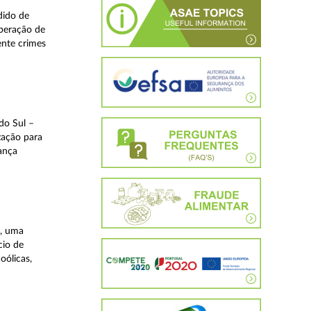
dido de
operação de
ente crimes
do Sul –
zação para
rança
a, uma
cio de
oólicas,