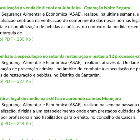
scalização à venda de álcool em Albufeira - Operação Noite Segura
 Segurança Alimentar e Económica (ASAE), realizou, na última semana, 
calização centrada na verificação do cumprimento das novas normas lega
nda e disponibilização de bebidas alcoólicas, no contexto da medida rece
utarquia de ...
o( PDF - 280 Kb )
mbate à especulação no setor da restauração e instaura 12 processos-c
 Segurança Alimentar e Económica (ASAE), realizou, através da Unidade
ração de prevenção criminal, no âmbito do combate à especulação de p
s de restauração e bebidas, no Distrito de Santarém.
o( PDF - 227 Kb )
tica ilegal de medicina estética e apreende canetas Mounjaro
 Segurança Alimentar e Económica (ASAE), realizou na semana passada
calização, dirigida a um estabelecimento onde eram prestados cuidados d
 por profissionais não habilitados para o efeito, no concelho de Cascais.
o( PDF - 244 Kb )