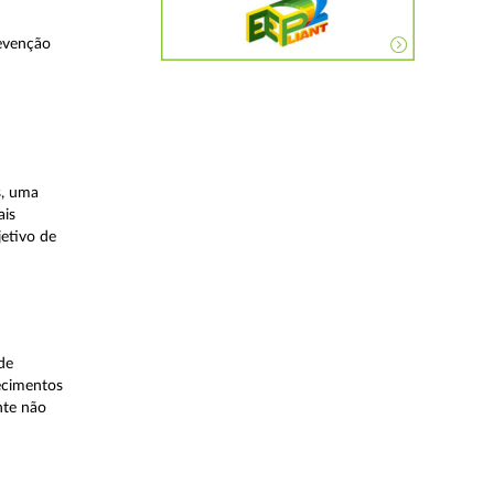
evenção
s, uma
ais
etivo de
de
lecimentos
nte não