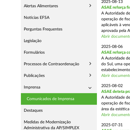
2025-08-13
Alertas Alimentares
ASAE reforça fi
A Autoridade de
Notícias EFSA
operação de fis
aplicáveis à ve
Perguntas Frequentes
aprovada pela A
Abrir document
Legislação
2025-08-06
Formulários
ASAE reforça co
A Autoridade de
Processos de Contraordenação
do Sul, uma ope
estabelecimento
Publicações
Abrir document
2025-08-02
Imprensa
ASAE deteta prá
A Autoridade de
Comunicados de Imprensa
operação de fis
área da estética
Destaques
Abrir document
Medidas de Modernização
2025-07-31
Administrativa da AP/SIMPLEX