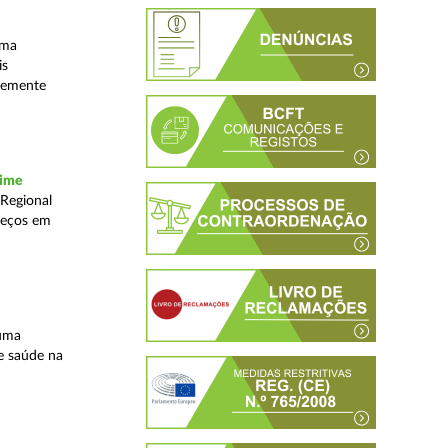
uma
is
ntemente
rime
 Regional
reços em
 uma
e saúde na