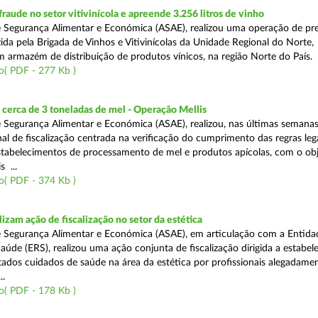
aude no setor vitivinícola e apreende 3.256 litros de vinho
 Segurança Alimentar e Económica (ASAE), realizou uma operação de pr
ida pela Brigada de Vinhos e Vitivinícolas da Unidade Regional do Norte,
m armazém de distribuição de produtos vínicos, na região Norte do País.
o( PDF - 277 Kb )
cerca de 3 toneladas de mel - Operação Mellis
 Segurança Alimentar e Económica (ASAE), realizou, nas últimas semana
al de fiscalização centrada na verificação do cumprimento das regras leg
estabelecimentos de processamento de mel e produtos apícolas, com o obj
s ...
o( PDF - 374 Kb )
izam ação de fiscalização no setor da estética
 Segurança Alimentar e Económica (ASAE), em articulação com a Entida
aúde (ERS), realizou uma ação conjunta de fiscalização dirigida a estabe
ados cuidados de saúde na área da estética por profissionais alegadame
..
o( PDF - 178 Kb )