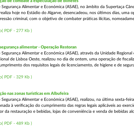
ão de combate à especulação de bilhetes
e Segurança Alimentar e Económica (ASAE), no âmbito da Supertaça Cân
 realiza hoje no Estádio do Algarve, desencadeou, nos últimos dias, uma 
ressão criminal, com o objetivo de combater práticas ilícitas, nomeadam
o( PDF - 277 Kb )
segurança alimentar - Operação Restoran
 Segurança Alimentar e Económica (ASAE), através da Unidade Regional 
onal de Lisboa Oeste, realizou no dia de ontem, uma operação de fiscali
cumprimento dos requisitos legais de licenciamento, de higiene e de segu
o( PDF - 329 Kb )
o nas zonas turísticas em Albufeira
 Segurança Alimentar e Económica (ASAE), realizou, na última sexta-feir
nada à verificação do cumprimento das regras legais aplicáveis ao exercí
or da restauração e bebidas, lojas de conveniência e venda de bebidas alc
o( PDF - 489 Kb )