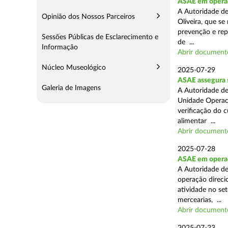
ASAE em operaç
A Autoridade d
Opinião dos Nossos Parceiros
Oliveira, que se
prevenção e rep
Sessões Públicas de Esclarecimento e
de ...
Informação
Abrir document
Núcleo Museológico
2025-07-29
ASAE assegura 
Galeria de Imagens
A Autoridade de
Unidade Operaci
verificação do 
alimentar ...
Abrir document
2025-07-28
ASAE em operaçã
A Autoridade de
operação direcio
atividade no set
mercearias, ...
Abrir document