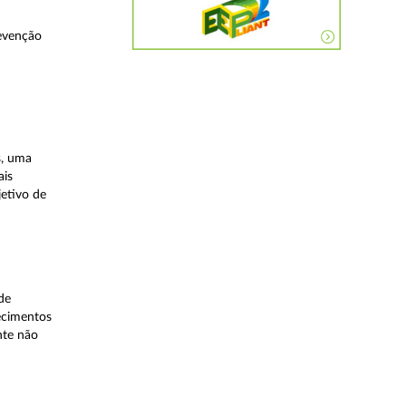
evenção
s, uma
ais
etivo de
de
lecimentos
nte não