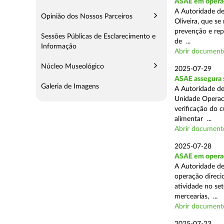
ASAE em operaç
A Autoridade d
Opinião dos Nossos Parceiros
Oliveira, que se
prevenção e rep
Sessões Públicas de Esclarecimento e
de ...
Informação
Abrir document
Núcleo Museológico
2025-07-29
ASAE assegura 
Galeria de Imagens
A Autoridade de
Unidade Operaci
verificação do 
alimentar ...
Abrir document
2025-07-28
ASAE em operaçã
A Autoridade de
operação direcio
atividade no set
mercearias, ...
Abrir document