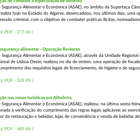
ão de combate à especulação de bilhetes
e Segurança Alimentar e Económica (ASAE), no âmbito da Supertaça Cân
 realiza hoje no Estádio do Algarve, desencadeou, nos últimos dias, uma 
ressão criminal, com o objetivo de combater práticas ilícitas, nomeadam
o( PDF - 277 Kb )
segurança alimentar - Operação Restoran
 Segurança Alimentar e Económica (ASAE), através da Unidade Regional 
onal de Lisboa Oeste, realizou no dia de ontem, uma operação de fiscali
cumprimento dos requisitos legais de licenciamento, de higiene e de segu
o( PDF - 329 Kb )
o nas zonas turísticas em Albufeira
 Segurança Alimentar e Económica (ASAE), realizou, na última sexta-feir
nada à verificação do cumprimento das regras legais aplicáveis ao exercí
or da restauração e bebidas, lojas de conveniência e venda de bebidas alc
o( PDF - 489 Kb )