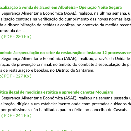
scalização à venda de álcool em Albufeira - Operação Noite Segura
 Segurança Alimentar e Económica (ASAE), realizou, na última semana, 
calização centrada na verificação do cumprimento das novas normas lega
nda e disponibilização de bebidas alcoólicas, no contexto da medida rece
utarquia de ...
o( PDF - 280 Kb )
mbate à especulação no setor da restauração e instaura 12 processos-c
 Segurança Alimentar e Económica (ASAE), realizou, através da Unidade
ração de prevenção criminal, no âmbito do combate à especulação de p
s de restauração e bebidas, no Distrito de Santarém.
o( PDF - 227 Kb )
tica ilegal de medicina estética e apreende canetas Mounjaro
 Segurança Alimentar e Económica (ASAE), realizou na semana passada
calização, dirigida a um estabelecimento onde eram prestados cuidados d
 por profissionais não habilitados para o efeito, no concelho de Cascais.
o( PDF - 244 Kb )