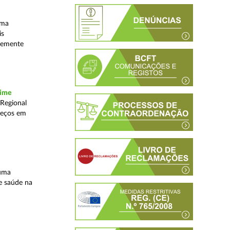
uma
is
ntemente
rime
 Regional
reços em
 uma
e saúde na