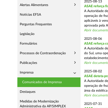
2025-08-13
Alertas Alimentares
ASAE reforça fi
A Autoridade de
Notícias EFSA
operação de fis
aplicáveis à ve
Perguntas Frequentes
aprovada pela A
Abrir document
Legislação
2025-08-06
Formulários
ASAE reforça co
A Autoridade de
Processos de Contraordenação
do Sul, uma ope
estabelecimento
Publicações
Abrir document
2025-08-02
Imprensa
ASAE deteta prá
A Autoridade de
Comunicados de Imprensa
operação de fis
área da estética
Destaques
Abrir document
Medidas de Modernização
2025-07-31
Administrativa da AP/SIMPLEX