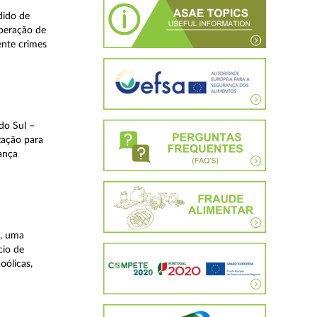
dido de
operação de
ente crimes
do Sul –
zação para
rança
a, uma
cio de
oólicas,