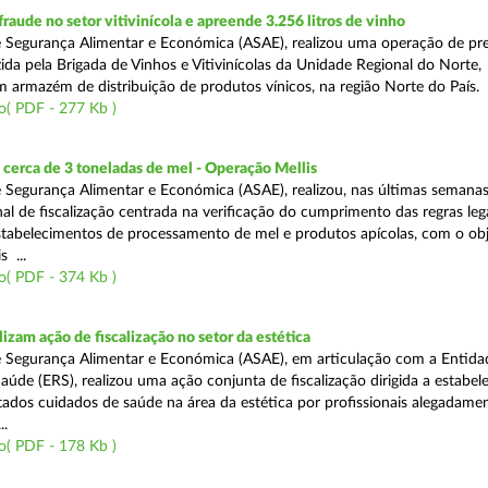
aude no setor vitivinícola e apreende 3.256 litros de vinho
 Segurança Alimentar e Económica (ASAE), realizou uma operação de pr
ida pela Brigada de Vinhos e Vitivinícolas da Unidade Regional do Norte,
m armazém de distribuição de produtos vínicos, na região Norte do País.
o( PDF - 277 Kb )
cerca de 3 toneladas de mel - Operação Mellis
 Segurança Alimentar e Económica (ASAE), realizou, nas últimas semana
al de fiscalização centrada na verificação do cumprimento das regras leg
estabelecimentos de processamento de mel e produtos apícolas, com o obj
s ...
o( PDF - 374 Kb )
izam ação de fiscalização no setor da estética
 Segurança Alimentar e Económica (ASAE), em articulação com a Entida
aúde (ERS), realizou uma ação conjunta de fiscalização dirigida a estabe
ados cuidados de saúde na área da estética por profissionais alegadame
..
o( PDF - 178 Kb )