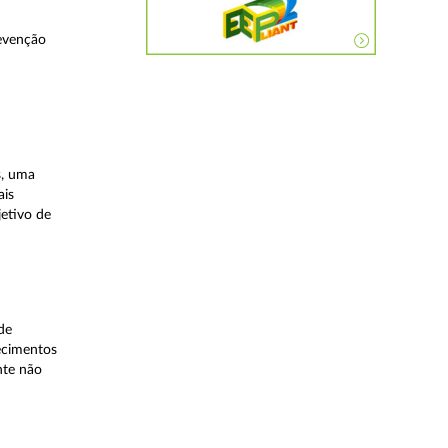
evenção
s, uma
ais
etivo de
de
lecimentos
nte não