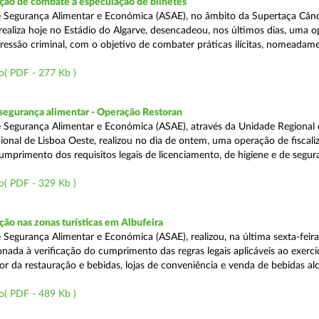
ão de combate à especulação de bilhetes
e Segurança Alimentar e Económica (ASAE), no âmbito da Supertaça Cân
 realiza hoje no Estádio do Algarve, desencadeou, nos últimos dias, uma 
ressão criminal, com o objetivo de combater práticas ilícitas, nomeadam
o( PDF - 277 Kb )
segurança alimentar - Operação Restoran
 Segurança Alimentar e Económica (ASAE), através da Unidade Regional 
onal de Lisboa Oeste, realizou no dia de ontem, uma operação de fiscali
cumprimento dos requisitos legais de licenciamento, de higiene e de segu
o( PDF - 329 Kb )
o nas zonas turísticas em Albufeira
 Segurança Alimentar e Económica (ASAE), realizou, na última sexta-feir
nada à verificação do cumprimento das regras legais aplicáveis ao exercí
or da restauração e bebidas, lojas de conveniência e venda de bebidas alc
o( PDF - 489 Kb )