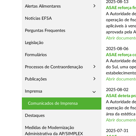
2025-08-13
Alertas Alimentares
ASAE reforça fi
A Autoridade de
Notícias EFSA
operação de fis
aplicáveis à ve
Perguntas Frequentes
aprovada pela A
Abrir document
Legislação
2025-08-06
Formulários
ASAE reforça co
A Autoridade de
Processos de Contraordenação
do Sul, uma ope
estabelecimento
Publicações
Abrir document
2025-08-02
Imprensa
ASAE deteta prá
A Autoridade de
Comunicados de Imprensa
operação de fis
área da estética
Destaques
Abrir document
Medidas de Modernização
2025-07-31
Administrativa da AP/SIMPLEX