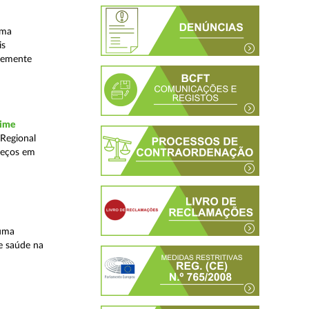
uma
is
ntemente
rime
 Regional
reços em
 uma
e saúde na