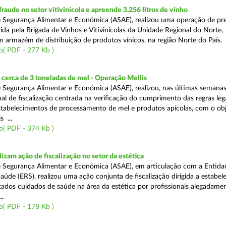
aude no setor vitivinícola e apreende 3.256 litros de vinho
 Segurança Alimentar e Económica (ASAE), realizou uma operação de pr
ida pela Brigada de Vinhos e Vitivinícolas da Unidade Regional do Norte,
m armazém de distribuição de produtos vínicos, na região Norte do País.
o( PDF - 277 Kb )
cerca de 3 toneladas de mel - Operação Mellis
 Segurança Alimentar e Económica (ASAE), realizou, nas últimas semana
al de fiscalização centrada na verificação do cumprimento das regras leg
estabelecimentos de processamento de mel e produtos apícolas, com o obj
s ...
o( PDF - 374 Kb )
izam ação de fiscalização no setor da estética
 Segurança Alimentar e Económica (ASAE), em articulação com a Entida
aúde (ERS), realizou uma ação conjunta de fiscalização dirigida a estabe
ados cuidados de saúde na área da estética por profissionais alegadame
..
o( PDF - 178 Kb )