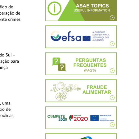
dido de
operação de
ente crimes
do Sul –
zação para
rança
a, uma
cio de
oólicas,