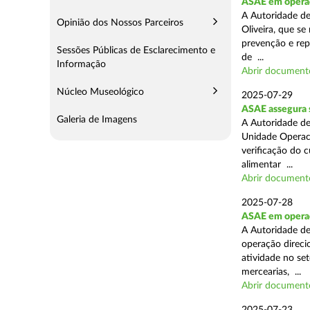
ASAE em operaç
A Autoridade d
Opinião dos Nossos Parceiros
Oliveira, que se
prevenção e rep
Sessões Públicas de Esclarecimento e
de ...
Informação
Abrir document
Núcleo Museológico
2025-07-29
ASAE assegura 
Galeria de Imagens
A Autoridade de
Unidade Operaci
verificação do 
alimentar ...
Abrir document
2025-07-28
ASAE em operaçã
A Autoridade de
operação direcio
atividade no set
mercearias, ...
Abrir document