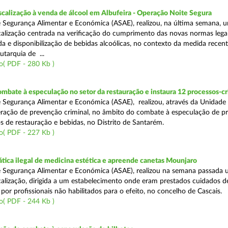
scalização à venda de álcool em Albufeira - Operação Noite Segura
 Segurança Alimentar e Económica (ASAE), realizou, na última semana, 
calização centrada na verificação do cumprimento das novas normas lega
nda e disponibilização de bebidas alcoólicas, no contexto da medida rece
utarquia de ...
o( PDF - 280 Kb )
mbate à especulação no setor da restauração e instaura 12 processos-c
 Segurança Alimentar e Económica (ASAE), realizou, através da Unidade
ração de prevenção criminal, no âmbito do combate à especulação de p
s de restauração e bebidas, no Distrito de Santarém.
o( PDF - 227 Kb )
tica ilegal de medicina estética e apreende canetas Mounjaro
 Segurança Alimentar e Económica (ASAE), realizou na semana passada
calização, dirigida a um estabelecimento onde eram prestados cuidados d
 por profissionais não habilitados para o efeito, no concelho de Cascais.
o( PDF - 244 Kb )