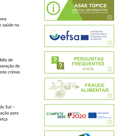
 uma
e saúde na
dido de
operação de
ente crimes
do Sul –
zação para
rança