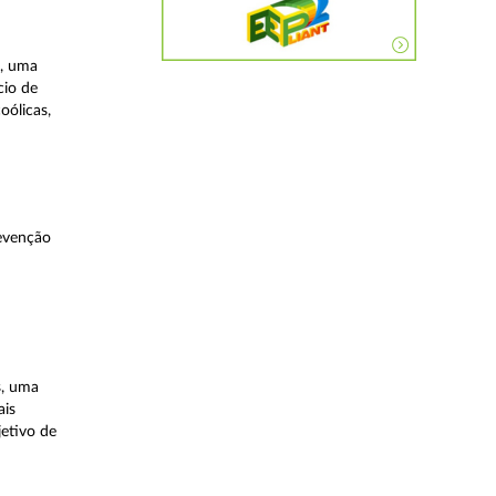
a, uma
cio de
oólicas,
evenção
s, uma
ais
etivo de