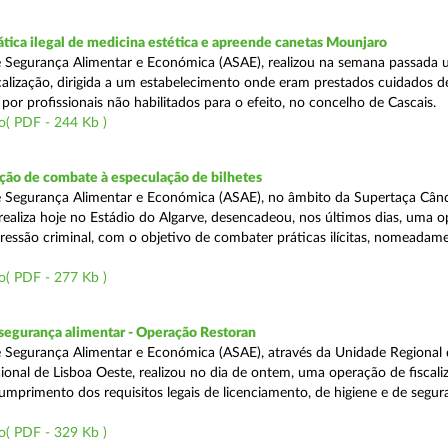
tica ilegal de medicina estética e apreende canetas Mounjaro
 Segurança Alimentar e Económica (ASAE), realizou na semana passada
calização, dirigida a um estabelecimento onde eram prestados cuidados d
 por profissionais não habilitados para o efeito, no concelho de Cascais.
o( PDF - 244 Kb )
ão de combate à especulação de bilhetes
e Segurança Alimentar e Económica (ASAE), no âmbito da Supertaça Cân
 realiza hoje no Estádio do Algarve, desencadeou, nos últimos dias, uma 
ressão criminal, com o objetivo de combater práticas ilícitas, nomeadam
o( PDF - 277 Kb )
segurança alimentar - Operação Restoran
 Segurança Alimentar e Económica (ASAE), através da Unidade Regional 
onal de Lisboa Oeste, realizou no dia de ontem, uma operação de fiscali
cumprimento dos requisitos legais de licenciamento, de higiene e de segu
o( PDF - 329 Kb )