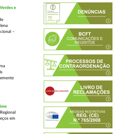
 Verdes e
de
plena
acional –
uma
is
ntemente
rime
 Regional
reços em