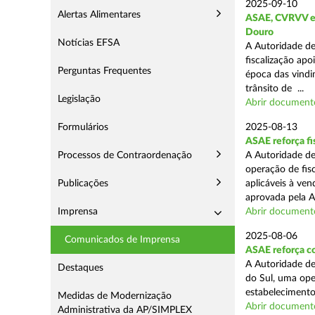
2025-09-10
Alertas Alimentares
ASAE, CVRVV e I
Douro
Notícias EFSA
A Autoridade de
fiscalização apo
Perguntas Frequentes
época das vindim
trânsito de ...
Legislação
Abrir document
Formulários
2025-08-13
ASAE reforça fi
Processos de Contraordenação
A Autoridade de
operação de fis
Publicações
aplicáveis à ve
aprovada pela A
Imprensa
Abrir document
2025-08-06
Comunicados de Imprensa
ASAE reforça co
A Autoridade de
Destaques
do Sul, uma ope
estabelecimento
Medidas de Modernização
Abrir document
Administrativa da AP/SIMPLEX