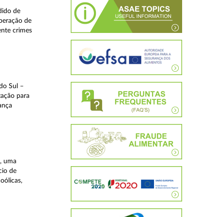
dido de
operação de
ente crimes
do Sul –
zação para
rança
a, uma
cio de
oólicas,