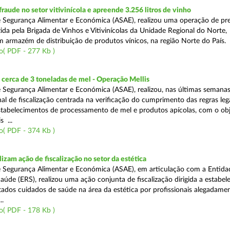
aude no setor vitivinícola e apreende 3.256 litros de vinho
 Segurança Alimentar e Económica (ASAE), realizou uma operação de pr
ida pela Brigada de Vinhos e Vitivinícolas da Unidade Regional do Norte,
m armazém de distribuição de produtos vínicos, na região Norte do País.
o( PDF - 277 Kb )
cerca de 3 toneladas de mel - Operação Mellis
 Segurança Alimentar e Económica (ASAE), realizou, nas últimas semana
al de fiscalização centrada na verificação do cumprimento das regras leg
estabelecimentos de processamento de mel e produtos apícolas, com o obj
s ...
o( PDF - 374 Kb )
izam ação de fiscalização no setor da estética
 Segurança Alimentar e Económica (ASAE), em articulação com a Entida
aúde (ERS), realizou uma ação conjunta de fiscalização dirigida a estabe
ados cuidados de saúde na área da estética por profissionais alegadame
..
o( PDF - 178 Kb )