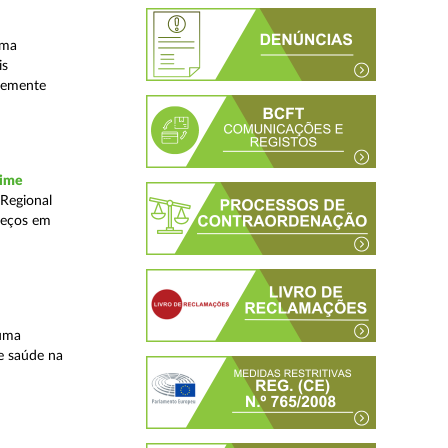
uma
is
ntemente
rime
 Regional
reços em
 uma
e saúde na