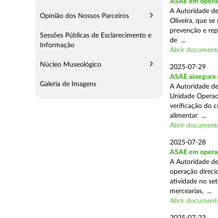
ASAE em operaç
A Autoridade d
Opinião dos Nossos Parceiros
Oliveira, que se
prevenção e rep
Sessões Públicas de Esclarecimento e
de ...
Informação
Abrir document
Núcleo Museológico
2025-07-29
ASAE assegura 
Galeria de Imagens
A Autoridade de
Unidade Operaci
verificação do 
alimentar ...
Abrir document
2025-07-28
ASAE em operaçã
A Autoridade de
operação direcio
atividade no set
mercearias, ...
Abrir document