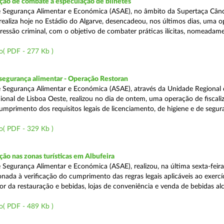
ão de combate à especulação de bilhetes
e Segurança Alimentar e Económica (ASAE), no âmbito da Supertaça Cân
 realiza hoje no Estádio do Algarve, desencadeou, nos últimos dias, uma 
ressão criminal, com o objetivo de combater práticas ilícitas, nomeadam
o( PDF - 277 Kb )
segurança alimentar - Operação Restoran
 Segurança Alimentar e Económica (ASAE), através da Unidade Regional 
onal de Lisboa Oeste, realizou no dia de ontem, uma operação de fiscali
cumprimento dos requisitos legais de licenciamento, de higiene e de segu
o( PDF - 329 Kb )
o nas zonas turísticas em Albufeira
 Segurança Alimentar e Económica (ASAE), realizou, na última sexta-feir
nada à verificação do cumprimento das regras legais aplicáveis ao exercí
or da restauração e bebidas, lojas de conveniência e venda de bebidas alc
o( PDF - 489 Kb )