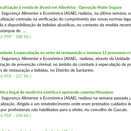
scalização à venda de álcool em Albufeira - Operação Noite Segura
 Segurança Alimentar e Económica (ASAE), realizou, na última semana, 
calização centrada na verificação do cumprimento das novas normas lega
nda e disponibilização de bebidas alcoólicas, no contexto da medida rece
utarquia de ...
o( PDF - 280 Kb )
mbate à especulação no setor da restauração e instaura 12 processos-c
 Segurança Alimentar e Económica (ASAE), realizou, através da Unidade
ração de prevenção criminal, no âmbito do combate à especulação de p
s de restauração e bebidas, no Distrito de Santarém.
o( PDF - 227 Kb )
tica ilegal de medicina estética e apreende canetas Mounjaro
 Segurança Alimentar e Económica (ASAE), realizou na semana passada
calização, dirigida a um estabelecimento onde eram prestados cuidados d
 por profissionais não habilitados para o efeito, no concelho de Cascais.
o( PDF - 244 Kb )