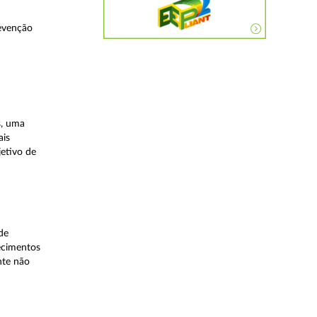
evenção
s, uma
ais
etivo de
de
lecimentos
nte não