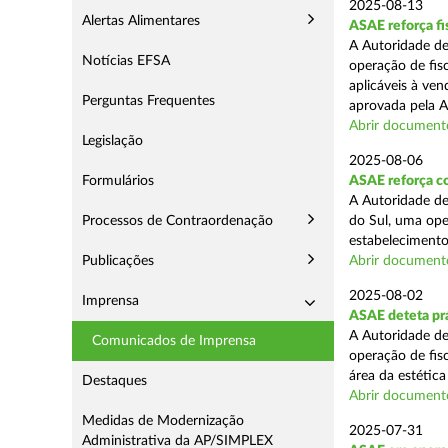
2025-08-13
Alertas Alimentares
ASAE reforça fi
A Autoridade de
Notícias EFSA
operação de fis
aplicáveis à ve
Perguntas Frequentes
aprovada pela A
Abrir document
Legislação
2025-08-06
Formulários
ASAE reforça co
A Autoridade de
Processos de Contraordenação
do Sul, uma ope
estabelecimento
Publicações
Abrir document
2025-08-02
Imprensa
ASAE deteta prá
A Autoridade de
Comunicados de Imprensa
operação de fis
área da estética
Destaques
Abrir document
Medidas de Modernização
2025-07-31
Administrativa da AP/SIMPLEX