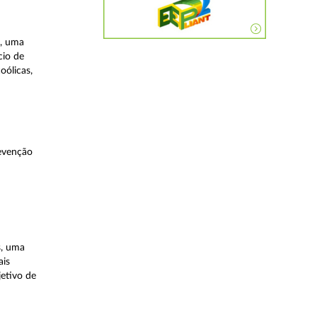
a, uma
cio de
oólicas,
evenção
s, uma
ais
etivo de