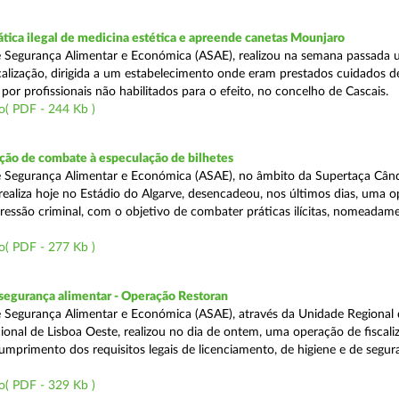
tica ilegal de medicina estética e apreende canetas Mounjaro
 Segurança Alimentar e Económica (ASAE), realizou na semana passada
calização, dirigida a um estabelecimento onde eram prestados cuidados d
 por profissionais não habilitados para o efeito, no concelho de Cascais.
o( PDF - 244 Kb )
ão de combate à especulação de bilhetes
e Segurança Alimentar e Económica (ASAE), no âmbito da Supertaça Cân
 realiza hoje no Estádio do Algarve, desencadeou, nos últimos dias, uma 
ressão criminal, com o objetivo de combater práticas ilícitas, nomeadam
o( PDF - 277 Kb )
segurança alimentar - Operação Restoran
 Segurança Alimentar e Económica (ASAE), através da Unidade Regional 
onal de Lisboa Oeste, realizou no dia de ontem, uma operação de fiscali
cumprimento dos requisitos legais de licenciamento, de higiene e de segu
o( PDF - 329 Kb )