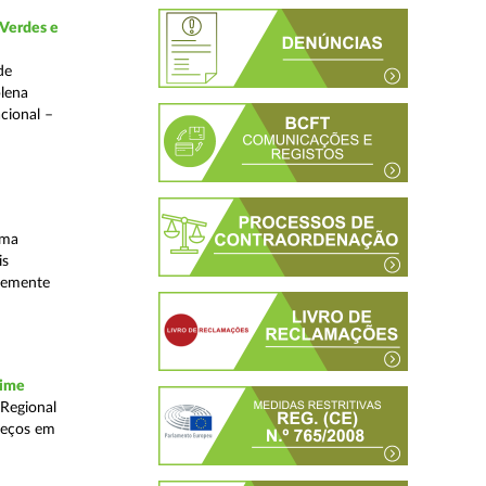
 Verdes e
de
plena
acional –
uma
is
ntemente
rime
 Regional
reços em