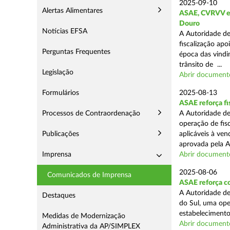
2025-09-10
Alertas Alimentares
ASAE, CVRVV e I
Douro
Notícias EFSA
A Autoridade de
fiscalização apo
Perguntas Frequentes
época das vindim
trânsito de ...
Legislação
Abrir document
Formulários
2025-08-13
ASAE reforça fi
Processos de Contraordenação
A Autoridade de
operação de fis
Publicações
aplicáveis à ve
aprovada pela A
Imprensa
Abrir document
2025-08-06
Comunicados de Imprensa
ASAE reforça co
A Autoridade de
Destaques
do Sul, uma ope
estabelecimento
Medidas de Modernização
Abrir document
Administrativa da AP/SIMPLEX