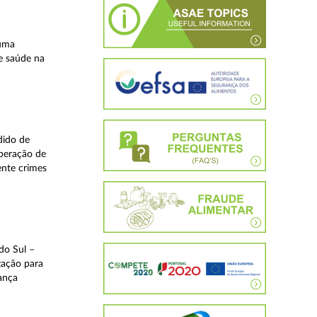
 uma
e saúde na
dido de
operação de
ente crimes
do Sul –
zação para
rança