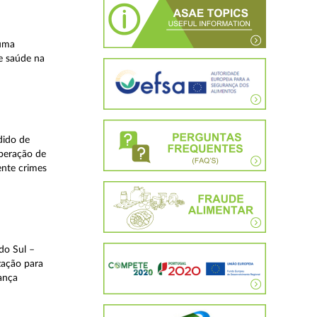
 uma
e saúde na
dido de
operação de
ente crimes
do Sul –
zação para
rança