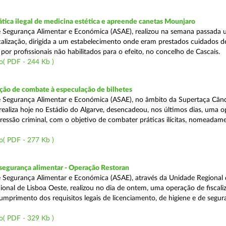
tica ilegal de medicina estética e apreende canetas Mounjaro
 Segurança Alimentar e Económica (ASAE), realizou na semana passada
calização, dirigida a um estabelecimento onde eram prestados cuidados d
 por profissionais não habilitados para o efeito, no concelho de Cascais.
o( PDF - 244 Kb )
ão de combate à especulação de bilhetes
e Segurança Alimentar e Económica (ASAE), no âmbito da Supertaça Cân
 realiza hoje no Estádio do Algarve, desencadeou, nos últimos dias, uma 
ressão criminal, com o objetivo de combater práticas ilícitas, nomeadam
o( PDF - 277 Kb )
segurança alimentar - Operação Restoran
 Segurança Alimentar e Económica (ASAE), através da Unidade Regional 
onal de Lisboa Oeste, realizou no dia de ontem, uma operação de fiscali
cumprimento dos requisitos legais de licenciamento, de higiene e de segu
o( PDF - 329 Kb )