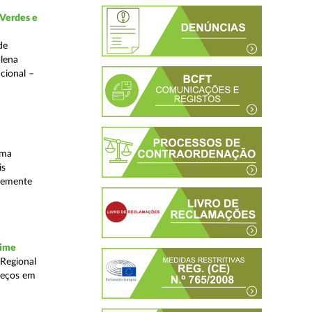
 Verdes e
de
plena
acional –
uma
is
ntemente
rime
 Regional
reços em