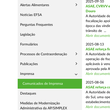
2025-09-10
Alertas Alimentares
ASAE, CVRVV e I
Douro
Notícias EFSA
A Autoridade de
fiscalização apo
Perguntas Frequentes
época das vindim
trânsito de ...
Legislação
Abrir document
Formulários
2025-08-13
ASAE reforça fi
Processos de Contraordenação
A Autoridade de
operação de fis
Publicações
aplicáveis à ve
aprovada pela A
Imprensa
Abrir document
2025-08-06
Comunicados de Imprensa
ASAE reforça co
A Autoridade de
Destaques
do Sul, uma ope
estabelecimento
Medidas de Modernização
Abrir document
Administrativa da AP/SIMPLEX