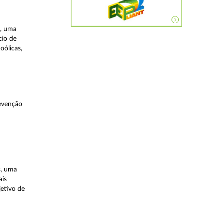
a, uma
cio de
oólicas,
evenção
s, uma
ais
etivo de