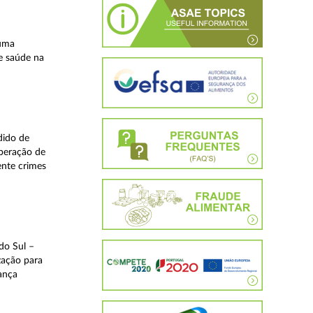
 uma
e saúde na
dido de
operação de
ente crimes
do Sul –
zação para
rança