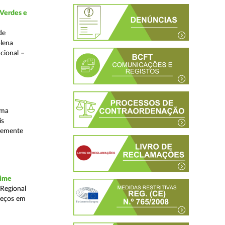
 Verdes e
de
plena
acional –
uma
is
ntemente
rime
 Regional
reços em