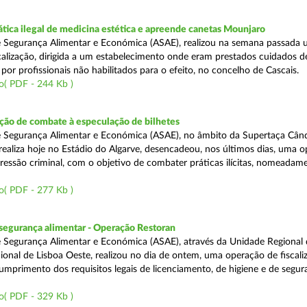
tica ilegal de medicina estética e apreende canetas Mounjaro
 Segurança Alimentar e Económica (ASAE), realizou na semana passada
calização, dirigida a um estabelecimento onde eram prestados cuidados d
 por profissionais não habilitados para o efeito, no concelho de Cascais.
o( PDF - 244 Kb )
ão de combate à especulação de bilhetes
e Segurança Alimentar e Económica (ASAE), no âmbito da Supertaça Cân
 realiza hoje no Estádio do Algarve, desencadeou, nos últimos dias, uma 
ressão criminal, com o objetivo de combater práticas ilícitas, nomeadam
o( PDF - 277 Kb )
segurança alimentar - Operação Restoran
 Segurança Alimentar e Económica (ASAE), através da Unidade Regional 
onal de Lisboa Oeste, realizou no dia de ontem, uma operação de fiscali
cumprimento dos requisitos legais de licenciamento, de higiene e de segu
o( PDF - 329 Kb )