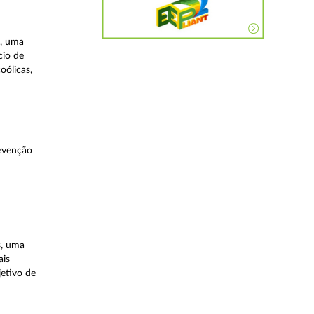
a, uma
cio de
oólicas,
evenção
s, uma
ais
etivo de