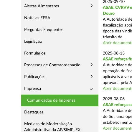
2025-09-10
Alertas Alimentares
ASAE, CVRVV e I
Douro
Notícias EFSA
A Autoridade de
fiscalização apo
Perguntas Frequentes
época das vindim
trânsito de ...
Legislação
Abrir document
Formulários
2025-08-13
ASAE reforça fi
Processos de Contraordenação
A Autoridade de
operação de fis
Publicações
aplicáveis à ve
aprovada pela A
Imprensa
Abrir document
2025-08-06
Comunicados de Imprensa
ASAE reforça co
A Autoridade de
Destaques
do Sul, uma ope
estabelecimento
Medidas de Modernização
Abrir document
Administrativa da AP/SIMPLEX