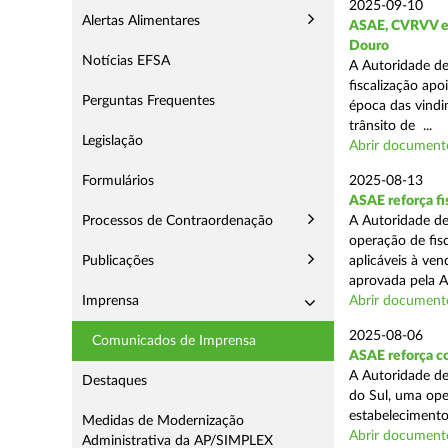
2025-09-10
Alertas Alimentares
ASAE, CVRVV e I
Douro
Notícias EFSA
A Autoridade de
fiscalização apo
Perguntas Frequentes
época das vindim
trânsito de ...
Legislação
Abrir document
Formulários
2025-08-13
ASAE reforça fi
Processos de Contraordenação
A Autoridade de
operação de fis
Publicações
aplicáveis à ve
aprovada pela A
Imprensa
Abrir document
2025-08-06
Comunicados de Imprensa
ASAE reforça co
A Autoridade de
Destaques
do Sul, uma ope
estabelecimento
Medidas de Modernização
Abrir document
Administrativa da AP/SIMPLEX