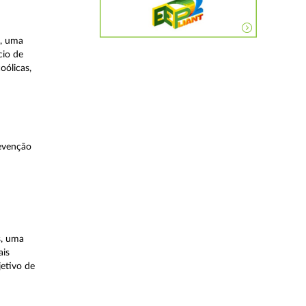
a, uma
cio de
oólicas,
evenção
s, uma
ais
etivo de