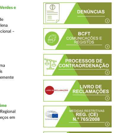
 Verdes e
de
plena
acional –
uma
is
ntemente
rime
 Regional
reços em