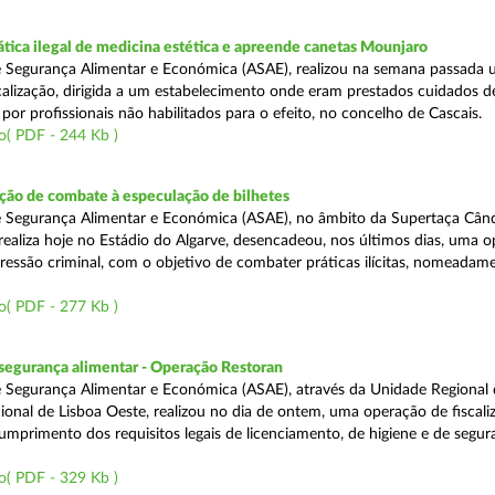
tica ilegal de medicina estética e apreende canetas Mounjaro
 Segurança Alimentar e Económica (ASAE), realizou na semana passada
calização, dirigida a um estabelecimento onde eram prestados cuidados d
 por profissionais não habilitados para o efeito, no concelho de Cascais.
o( PDF - 244 Kb )
ão de combate à especulação de bilhetes
e Segurança Alimentar e Económica (ASAE), no âmbito da Supertaça Cân
 realiza hoje no Estádio do Algarve, desencadeou, nos últimos dias, uma 
ressão criminal, com o objetivo de combater práticas ilícitas, nomeadam
o( PDF - 277 Kb )
segurança alimentar - Operação Restoran
 Segurança Alimentar e Económica (ASAE), através da Unidade Regional 
onal de Lisboa Oeste, realizou no dia de ontem, uma operação de fiscali
cumprimento dos requisitos legais de licenciamento, de higiene e de segu
o( PDF - 329 Kb )