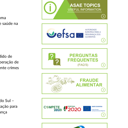
 uma
e saúde na
dido de
operação de
ente crimes
do Sul –
zação para
rança