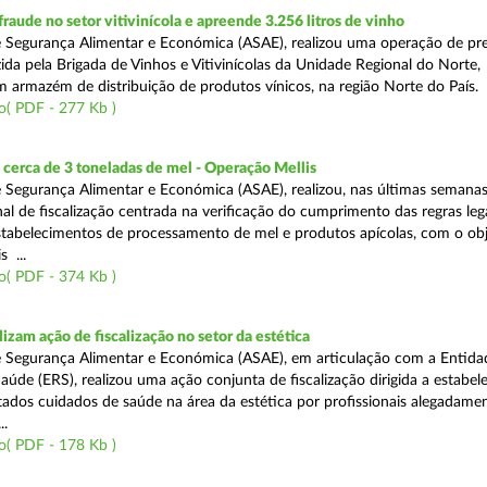
aude no setor vitivinícola e apreende 3.256 litros de vinho
 Segurança Alimentar e Económica (ASAE), realizou uma operação de pr
ida pela Brigada de Vinhos e Vitivinícolas da Unidade Regional do Norte,
m armazém de distribuição de produtos vínicos, na região Norte do País.
o( PDF - 277 Kb )
cerca de 3 toneladas de mel - Operação Mellis
 Segurança Alimentar e Económica (ASAE), realizou, nas últimas semana
al de fiscalização centrada na verificação do cumprimento das regras leg
estabelecimentos de processamento de mel e produtos apícolas, com o obj
s ...
o( PDF - 374 Kb )
izam ação de fiscalização no setor da estética
 Segurança Alimentar e Económica (ASAE), em articulação com a Entida
aúde (ERS), realizou uma ação conjunta de fiscalização dirigida a estabe
ados cuidados de saúde na área da estética por profissionais alegadame
..
o( PDF - 178 Kb )