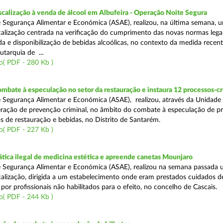
scalização à venda de álcool em Albufeira - Operação Noite Segura
 Segurança Alimentar e Económica (ASAE), realizou, na última semana, 
calização centrada na verificação do cumprimento das novas normas lega
nda e disponibilização de bebidas alcoólicas, no contexto da medida rece
utarquia de ...
o( PDF - 280 Kb )
mbate à especulação no setor da restauração e instaura 12 processos-c
 Segurança Alimentar e Económica (ASAE), realizou, através da Unidade
ração de prevenção criminal, no âmbito do combate à especulação de p
s de restauração e bebidas, no Distrito de Santarém.
o( PDF - 227 Kb )
tica ilegal de medicina estética e apreende canetas Mounjaro
 Segurança Alimentar e Económica (ASAE), realizou na semana passada
calização, dirigida a um estabelecimento onde eram prestados cuidados d
 por profissionais não habilitados para o efeito, no concelho de Cascais.
o( PDF - 244 Kb )