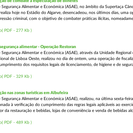
ão de combate à especulação de bilhetes
e Segurança Alimentar e Económica (ASAE), no âmbito da Supertaça Cân
 realiza hoje no Estádio do Algarve, desencadeou, nos últimos dias, uma 
ressão criminal, com o objetivo de combater práticas ilícitas, nomeadam
o( PDF - 277 Kb )
segurança alimentar - Operação Restoran
 Segurança Alimentar e Económica (ASAE), através da Unidade Regional 
onal de Lisboa Oeste, realizou no dia de ontem, uma operação de fiscali
cumprimento dos requisitos legais de licenciamento, de higiene e de segu
o( PDF - 329 Kb )
o nas zonas turísticas em Albufeira
 Segurança Alimentar e Económica (ASAE), realizou, na última sexta-feir
nada à verificação do cumprimento das regras legais aplicáveis ao exercí
or da restauração e bebidas, lojas de conveniência e venda de bebidas alc
o( PDF - 489 Kb )