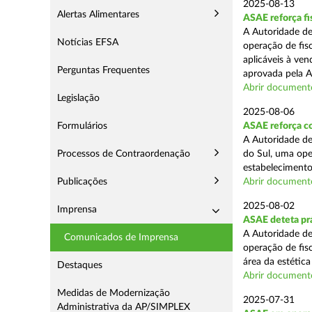
2025-08-13
Alertas Alimentares
ASAE reforça fi
A Autoridade de
Notícias EFSA
operação de fis
aplicáveis à ve
Perguntas Frequentes
aprovada pela A
Abrir document
Legislação
2025-08-06
Formulários
ASAE reforça co
A Autoridade de
Processos de Contraordenação
do Sul, uma ope
estabelecimento
Publicações
Abrir document
2025-08-02
Imprensa
ASAE deteta prá
A Autoridade de
Comunicados de Imprensa
operação de fis
área da estética
Destaques
Abrir document
Medidas de Modernização
2025-07-31
Administrativa da AP/SIMPLEX