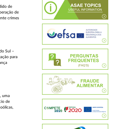
dido de
operação de
ente crimes
do Sul –
zação para
rança
a, uma
cio de
oólicas,