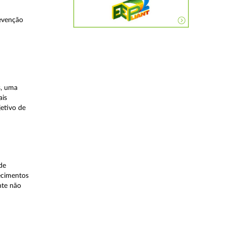
evenção
s, uma
ais
etivo de
de
lecimentos
nte não