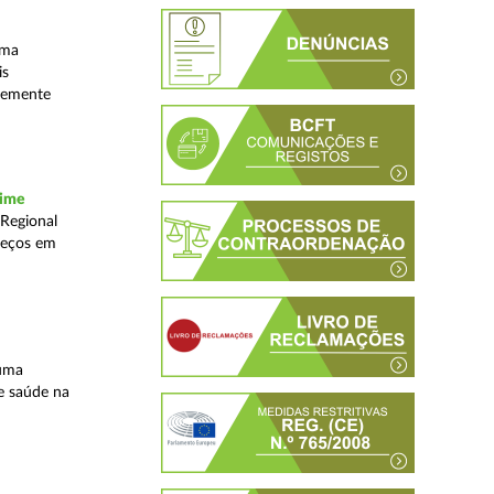
uma
is
ntemente
rime
 Regional
reços em
 uma
e saúde na