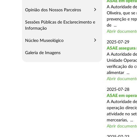
ASAE em operaç
A Autoridade d
Opinião dos Nossos Parceiros
Oliveira, que se
prevenção e rep
Sessões Públicas de Esclarecimento e
de ...
Informação
Abrir document
Núcleo Museológico
2025-07-29
ASAE assegura 
Galeria de Imagens
A Autoridade de
Unidade Operaci
verificação do 
alimentar ...
Abrir document
2025-07-28
ASAE em operaçã
A Autoridade de
operação direcio
atividade no set
mercearias, ...
Abrir document