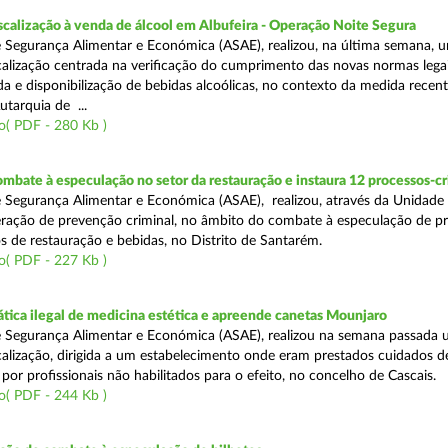
scalização à venda de álcool em Albufeira - Operação Noite Segura
 Segurança Alimentar e Económica (ASAE), realizou, na última semana, 
calização centrada na verificação do cumprimento das novas normas lega
nda e disponibilização de bebidas alcoólicas, no contexto da medida rece
utarquia de ...
o( PDF - 280 Kb )
mbate à especulação no setor da restauração e instaura 12 processos-c
 Segurança Alimentar e Económica (ASAE), realizou, através da Unidade
ração de prevenção criminal, no âmbito do combate à especulação de p
s de restauração e bebidas, no Distrito de Santarém.
o( PDF - 227 Kb )
tica ilegal de medicina estética e apreende canetas Mounjaro
 Segurança Alimentar e Económica (ASAE), realizou na semana passada
calização, dirigida a um estabelecimento onde eram prestados cuidados d
 por profissionais não habilitados para o efeito, no concelho de Cascais.
o( PDF - 244 Kb )