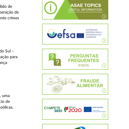
dido de
operação de
ente crimes
do Sul –
zação para
rança
a, uma
cio de
oólicas,