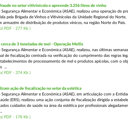
aude no setor vitivinícola e apreende 3.256 litros de vinho
 Segurança Alimentar e Económica (ASAE), realizou uma operação de pr
ida pela Brigada de Vinhos e Vitivinícolas da Unidade Regional do Norte,
m armazém de distribuição de produtos vínicos, na região Norte do País.
o( PDF - 277 Kb )
cerca de 3 toneladas de mel - Operação Mellis
 Segurança Alimentar e Económica (ASAE), realizou, nas últimas semana
al de fiscalização centrada na verificação do cumprimento das regras leg
estabelecimentos de processamento de mel e produtos apícolas, com o obj
s ...
o( PDF - 374 Kb )
izam ação de fiscalização no setor da estética
 Segurança Alimentar e Económica (ASAE), em articulação com a Entida
aúde (ERS), realizou uma ação conjunta de fiscalização dirigida a estabe
ados cuidados de saúde na área da estética por profissionais alegadame
..
o( PDF - 178 Kb )