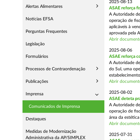
2025-08-13
Alertas Alimentares
ASAE reforça fi
A Autoridade de
Notícias EFSA
operação de fis
aplicáveis à ve
Perguntas Frequentes
aprovada pela A
Abrir document
Legislação
2025-08-06
Formulários
ASAE reforça co
A Autoridade de
Processos de Contraordenação
do Sul, uma ope
estabelecimento
Publicações
Abrir document
2025-08-02
Imprensa
ASAE deteta prá
A Autoridade de
Comunicados de Imprensa
operação de fis
área da estética
Destaques
Abrir document
Medidas de Modernização
2025-07-31
Administrativa da AP/SIMPLEX