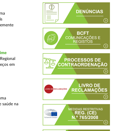
uma
is
ntemente
rime
 Regional
reços em
 uma
e saúde na