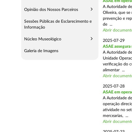
ASAE em operaç
A Autoridade d
Opinião dos Nossos Parceiros
Oliveira, que se
prevenção e rep
Sessões Públicas de Esclarecimento e
de ...
Informação
Abrir document
Núcleo Museológico
2025-07-29
ASAE assegura 
Galeria de Imagens
A Autoridade de
Unidade Operaci
verificação do 
alimentar ...
Abrir document
2025-07-28
ASAE em operaçã
A Autoridade de
operação direcio
atividade no set
mercearias, ...
Abrir document