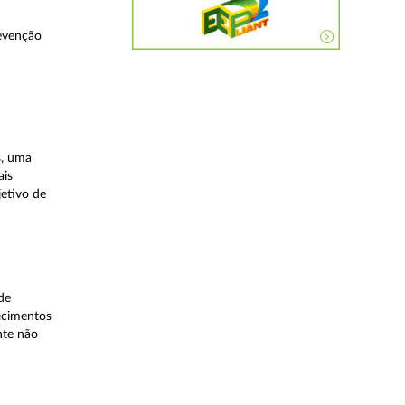
evenção
s, uma
ais
etivo de
de
lecimentos
nte não