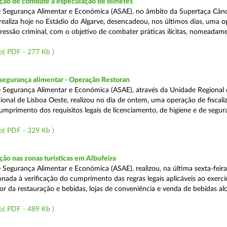
ão de combate à especulação de bilhetes
e Segurança Alimentar e Económica (ASAE), no âmbito da Supertaça Cân
 realiza hoje no Estádio do Algarve, desencadeou, nos últimos dias, uma 
ressão criminal, com o objetivo de combater práticas ilícitas, nomeadam
o( PDF - 277 Kb )
segurança alimentar - Operação Restoran
 Segurança Alimentar e Económica (ASAE), através da Unidade Regional 
onal de Lisboa Oeste, realizou no dia de ontem, uma operação de fiscali
cumprimento dos requisitos legais de licenciamento, de higiene e de segu
o( PDF - 329 Kb )
o nas zonas turísticas em Albufeira
 Segurança Alimentar e Económica (ASAE), realizou, na última sexta-feir
nada à verificação do cumprimento das regras legais aplicáveis ao exercí
or da restauração e bebidas, lojas de conveniência e venda de bebidas alc
o( PDF - 489 Kb )