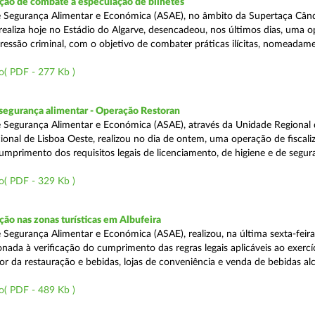
ão de combate à especulação de bilhetes
e Segurança Alimentar e Económica (ASAE), no âmbito da Supertaça Cân
 realiza hoje no Estádio do Algarve, desencadeou, nos últimos dias, uma 
ressão criminal, com o objetivo de combater práticas ilícitas, nomeadam
o( PDF - 277 Kb )
segurança alimentar - Operação Restoran
 Segurança Alimentar e Económica (ASAE), através da Unidade Regional 
onal de Lisboa Oeste, realizou no dia de ontem, uma operação de fiscali
cumprimento dos requisitos legais de licenciamento, de higiene e de segu
o( PDF - 329 Kb )
o nas zonas turísticas em Albufeira
 Segurança Alimentar e Económica (ASAE), realizou, na última sexta-feir
nada à verificação do cumprimento das regras legais aplicáveis ao exercí
or da restauração e bebidas, lojas de conveniência e venda de bebidas alc
o( PDF - 489 Kb )