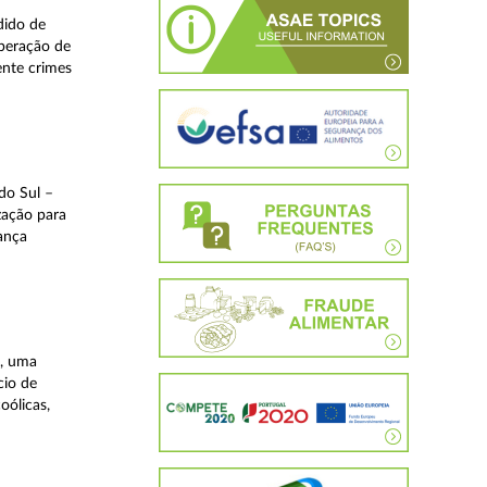
dido de
operação de
ente crimes
do Sul –
zação para
rança
a, uma
cio de
oólicas,