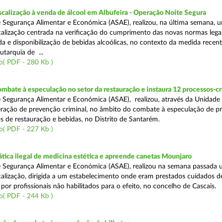
scalização à venda de álcool em Albufeira - Operação Noite Segura
 Segurança Alimentar e Económica (ASAE), realizou, na última semana, 
calização centrada na verificação do cumprimento das novas normas lega
nda e disponibilização de bebidas alcoólicas, no contexto da medida rece
utarquia de ...
o( PDF - 280 Kb )
mbate à especulação no setor da restauração e instaura 12 processos-c
 Segurança Alimentar e Económica (ASAE), realizou, através da Unidade
ração de prevenção criminal, no âmbito do combate à especulação de p
s de restauração e bebidas, no Distrito de Santarém.
o( PDF - 227 Kb )
tica ilegal de medicina estética e apreende canetas Mounjaro
 Segurança Alimentar e Económica (ASAE), realizou na semana passada
calização, dirigida a um estabelecimento onde eram prestados cuidados d
 por profissionais não habilitados para o efeito, no concelho de Cascais.
o( PDF - 244 Kb )