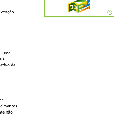
evenção
s, uma
ais
etivo de
de
lecimentos
nte não