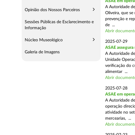
ASAE em operaç
A Autoridade d
Opinião dos Nossos Parceiros
Oliveira, que se
prevenção e rep
Sessões Públicas de Esclarecimento e
de ...
Informação
Abrir document
Núcleo Museológico
2025-07-29
ASAE assegura 
Galeria de Imagens
A Autoridade de
Unidade Operaci
verificação do 
alimentar ...
Abrir document
2025-07-28
ASAE em operaçã
A Autoridade de
operação direcio
atividade no set
mercearias, ...
Abrir document