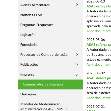
2025-08-13
Alertas Alimentares
ASAE reforça fi
A Autoridade de
Notícias EFSA
operação de fis
aplicáveis à ve
Perguntas Frequentes
aprovada pela A
Abrir document
Legislação
2025-08-06
Formulários
ASAE reforça co
A Autoridade de
Processos de Contraordenação
do Sul, uma ope
estabelecimento
Publicações
Abrir document
2025-08-02
Imprensa
ASAE deteta prá
A Autoridade de
Comunicados de Imprensa
operação de fis
área da estética
Destaques
Abrir document
Medidas de Modernização
2025-07-31
Administrativa da AP/SIMPLEX