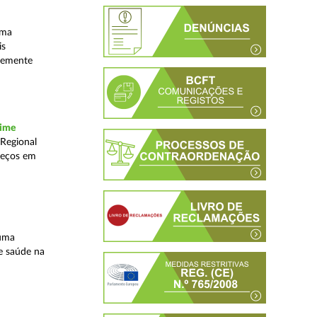
uma
is
ntemente
rime
 Regional
reços em
 uma
e saúde na