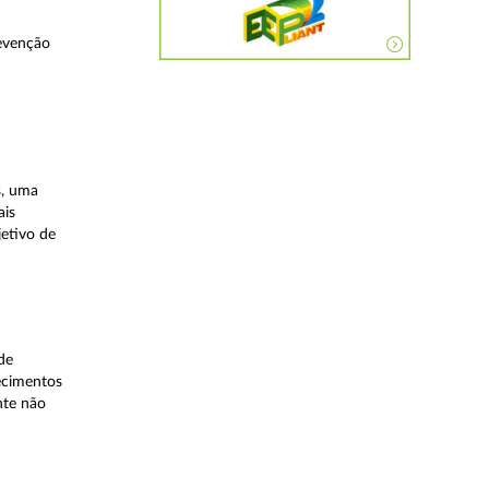
evenção
s, uma
ais
etivo de
de
lecimentos
nte não