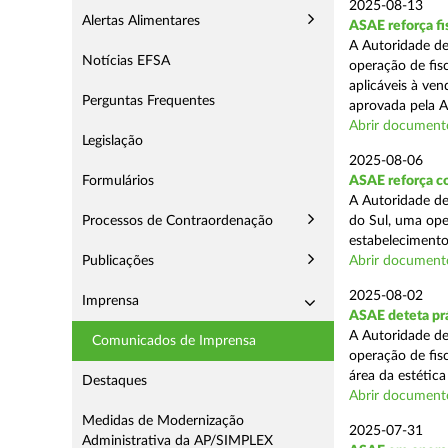
2025-08-13
Alertas Alimentares
ASAE reforça fi
A Autoridade de
Notícias EFSA
operação de fis
aplicáveis à ve
Perguntas Frequentes
aprovada pela A
Abrir document
Legislação
2025-08-06
Formulários
ASAE reforça co
A Autoridade de
Processos de Contraordenação
do Sul, uma ope
estabelecimento
Publicações
Abrir document
2025-08-02
Imprensa
ASAE deteta prá
A Autoridade de
Comunicados de Imprensa
operação de fis
área da estética
Destaques
Abrir document
Medidas de Modernização
2025-07-31
Administrativa da AP/SIMPLEX