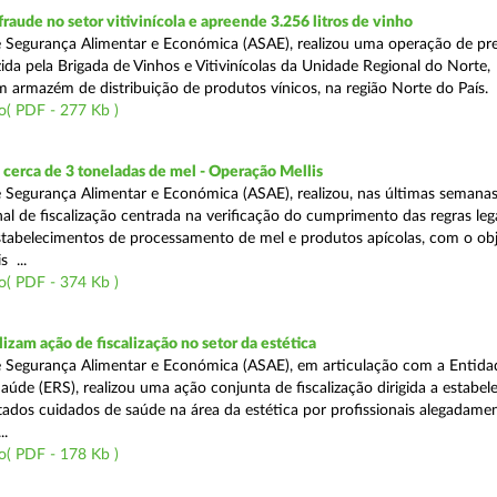
aude no setor vitivinícola e apreende 3.256 litros de vinho
 Segurança Alimentar e Económica (ASAE), realizou uma operação de pr
ida pela Brigada de Vinhos e Vitivinícolas da Unidade Regional do Norte,
m armazém de distribuição de produtos vínicos, na região Norte do País.
o( PDF - 277 Kb )
cerca de 3 toneladas de mel - Operação Mellis
 Segurança Alimentar e Económica (ASAE), realizou, nas últimas semana
al de fiscalização centrada na verificação do cumprimento das regras leg
estabelecimentos de processamento de mel e produtos apícolas, com o obj
s ...
o( PDF - 374 Kb )
izam ação de fiscalização no setor da estética
 Segurança Alimentar e Económica (ASAE), em articulação com a Entida
aúde (ERS), realizou uma ação conjunta de fiscalização dirigida a estabe
ados cuidados de saúde na área da estética por profissionais alegadame
..
o( PDF - 178 Kb )