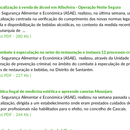
scalização à venda de álcool em Albufeira - Operação Noite Segura
 Segurança Alimentar e Económica (ASAE), realizou, na última semana, 
calização centrada na verificação do cumprimento das novas normas lega
nda e disponibilização de bebidas alcoólicas, no contexto da medida rece
utarquia de ...
o( PDF - 280 Kb )
mbate à especulação no setor da restauração e instaura 12 processos-c
 Segurança Alimentar e Económica (ASAE), realizou, através da Unidade
ração de prevenção criminal, no âmbito do combate à especulação de p
s de restauração e bebidas, no Distrito de Santarém.
o( PDF - 227 Kb )
tica ilegal de medicina estética e apreende canetas Mounjaro
 Segurança Alimentar e Económica (ASAE), realizou na semana passada
calização, dirigida a um estabelecimento onde eram prestados cuidados d
 por profissionais não habilitados para o efeito, no concelho de Cascais.
o( PDF - 244 Kb )