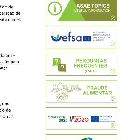
dido de
operação de
ente crimes
do Sul –
zação para
rança
a, uma
cio de
oólicas,