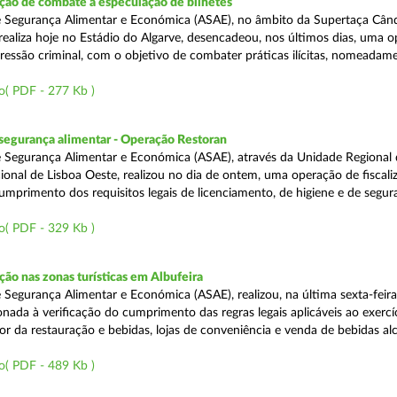
ão de combate à especulação de bilhetes
e Segurança Alimentar e Económica (ASAE), no âmbito da Supertaça Cân
 realiza hoje no Estádio do Algarve, desencadeou, nos últimos dias, uma 
ressão criminal, com o objetivo de combater práticas ilícitas, nomeadam
o( PDF - 277 Kb )
segurança alimentar - Operação Restoran
 Segurança Alimentar e Económica (ASAE), através da Unidade Regional 
onal de Lisboa Oeste, realizou no dia de ontem, uma operação de fiscali
cumprimento dos requisitos legais de licenciamento, de higiene e de segu
o( PDF - 329 Kb )
o nas zonas turísticas em Albufeira
 Segurança Alimentar e Económica (ASAE), realizou, na última sexta-feir
nada à verificação do cumprimento das regras legais aplicáveis ao exercí
or da restauração e bebidas, lojas de conveniência e venda de bebidas alc
o( PDF - 489 Kb )