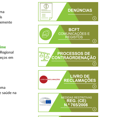
uma
is
ntemente
rime
 Regional
reços em
 uma
e saúde na