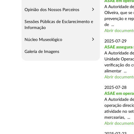
ASAE em operaç
A Autoridade d
Opinião dos Nossos Parceiros
Oliveira, que se
prevenção e rep
Sessões Públicas de Esclarecimento e
de ...
Informação
Abrir document
Núcleo Museológico
2025-07-29
ASAE assegura 
Galeria de Imagens
A Autoridade de
Unidade Operaci
verificação do 
alimentar ...
Abrir document
2025-07-28
ASAE em operaçã
A Autoridade de
operação direcio
atividade no set
mercearias, ...
Abrir document