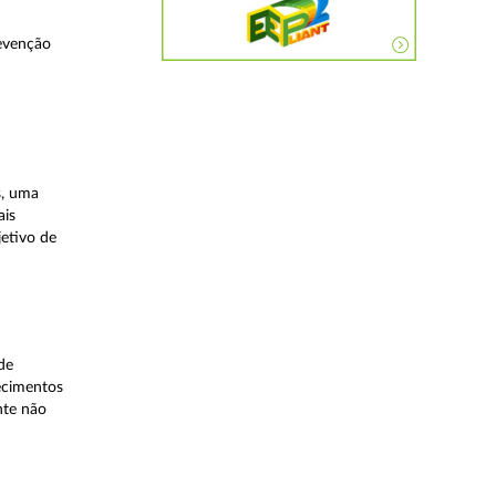
evenção
s, uma
ais
etivo de
de
lecimentos
nte não