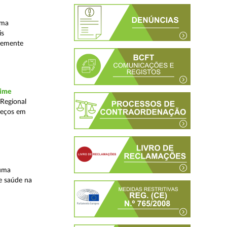
uma
is
ntemente
rime
 Regional
reços em
 uma
e saúde na