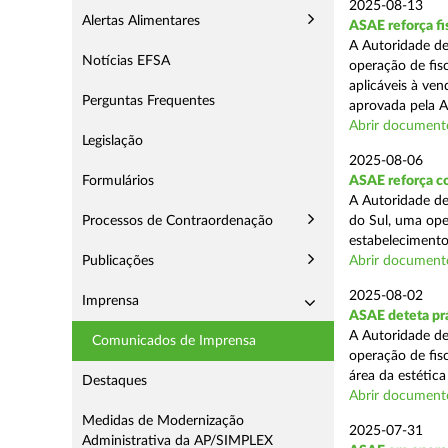
2025-08-13
Alertas Alimentares
ASAE reforça fi
A Autoridade de
Notícias EFSA
operação de fis
aplicáveis à ve
Perguntas Frequentes
aprovada pela A
Abrir document
Legislação
2025-08-06
Formulários
ASAE reforça co
A Autoridade de
Processos de Contraordenação
do Sul, uma ope
estabelecimento
Publicações
Abrir document
2025-08-02
Imprensa
ASAE deteta prá
A Autoridade de
Comunicados de Imprensa
operação de fis
área da estética
Destaques
Abrir document
Medidas de Modernização
2025-07-31
Administrativa da AP/SIMPLEX