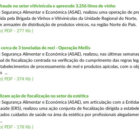
aude no setor vitivinícola e apreende 3.256 litros de vinho
 Segurança Alimentar e Económica (ASAE), realizou uma operação de pr
ida pela Brigada de Vinhos e Vitivinícolas da Unidade Regional do Norte,
m armazém de distribuição de produtos vínicos, na região Norte do País.
o( PDF - 277 Kb )
cerca de 3 toneladas de mel - Operação Mellis
 Segurança Alimentar e Económica (ASAE), realizou, nas últimas semana
al de fiscalização centrada na verificação do cumprimento das regras leg
estabelecimentos de processamento de mel e produtos apícolas, com o obj
s ...
o( PDF - 374 Kb )
izam ação de fiscalização no setor da estética
 Segurança Alimentar e Económica (ASAE), em articulação com a Entida
aúde (ERS), realizou uma ação conjunta de fiscalização dirigida a estabe
ados cuidados de saúde na área da estética por profissionais alegadame
..
o( PDF - 178 Kb )