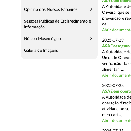
ASAE em operaç
A Autoridade d
Opinião dos Nossos Parceiros
Oliveira, que se
prevenção e rep
Sessões Públicas de Esclarecimento e
de ...
Informação
Abrir document
Núcleo Museológico
2025-07-29
ASAE assegura 
Galeria de Imagens
A Autoridade de
Unidade Operaci
verificação do 
alimentar ...
Abrir document
2025-07-28
ASAE em operaçã
A Autoridade de
operação direcio
atividade no set
mercearias, ...
Abrir document