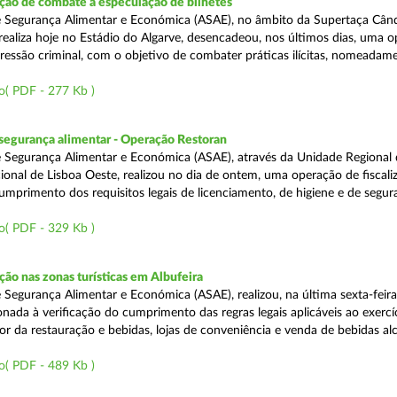
ão de combate à especulação de bilhetes
e Segurança Alimentar e Económica (ASAE), no âmbito da Supertaça Cân
 realiza hoje no Estádio do Algarve, desencadeou, nos últimos dias, uma 
ressão criminal, com o objetivo de combater práticas ilícitas, nomeadam
o( PDF - 277 Kb )
segurança alimentar - Operação Restoran
 Segurança Alimentar e Económica (ASAE), através da Unidade Regional 
onal de Lisboa Oeste, realizou no dia de ontem, uma operação de fiscali
cumprimento dos requisitos legais de licenciamento, de higiene e de segu
o( PDF - 329 Kb )
o nas zonas turísticas em Albufeira
 Segurança Alimentar e Económica (ASAE), realizou, na última sexta-feir
nada à verificação do cumprimento das regras legais aplicáveis ao exercí
or da restauração e bebidas, lojas de conveniência e venda de bebidas alc
o( PDF - 489 Kb )