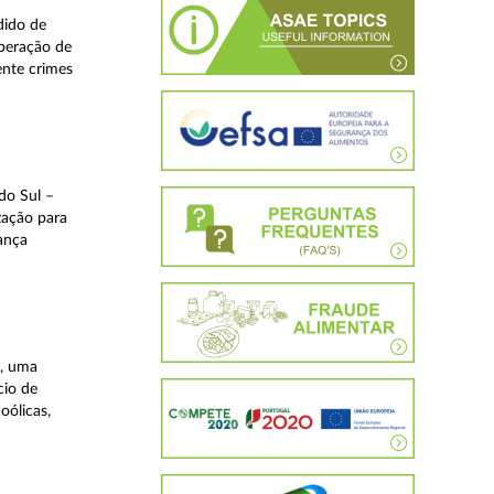
dido de
operação de
ente crimes
do Sul –
zação para
rança
a, uma
cio de
oólicas,