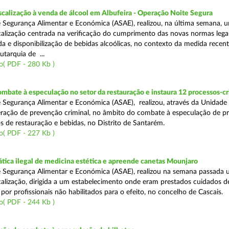
scalização à venda de álcool em Albufeira - Operação Noite Segura
 Segurança Alimentar e Económica (ASAE), realizou, na última semana, 
calização centrada na verificação do cumprimento das novas normas lega
nda e disponibilização de bebidas alcoólicas, no contexto da medida rece
utarquia de ...
o( PDF - 280 Kb )
mbate à especulação no setor da restauração e instaura 12 processos-c
 Segurança Alimentar e Económica (ASAE), realizou, através da Unidade
ração de prevenção criminal, no âmbito do combate à especulação de p
s de restauração e bebidas, no Distrito de Santarém.
o( PDF - 227 Kb )
tica ilegal de medicina estética e apreende canetas Mounjaro
 Segurança Alimentar e Económica (ASAE), realizou na semana passada
calização, dirigida a um estabelecimento onde eram prestados cuidados d
 por profissionais não habilitados para o efeito, no concelho de Cascais.
o( PDF - 244 Kb )