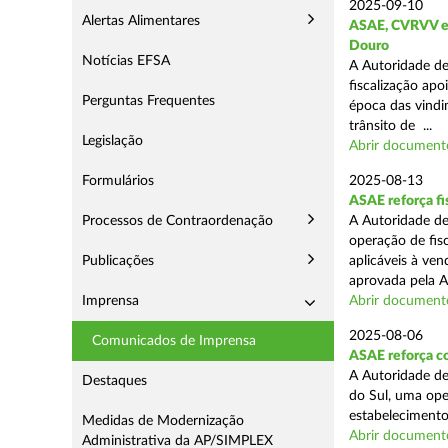
2025-09-10
Alertas Alimentares
ASAE, CVRVV e I
Douro
Notícias EFSA
A Autoridade de
fiscalização apo
Perguntas Frequentes
época das vindim
trânsito de ...
Legislação
Abrir document
Formulários
2025-08-13
ASAE reforça fi
Processos de Contraordenação
A Autoridade de
operação de fis
Publicações
aplicáveis à ve
aprovada pela A
Imprensa
Abrir document
2025-08-06
Comunicados de Imprensa
ASAE reforça co
A Autoridade de
Destaques
do Sul, uma ope
estabelecimento
Medidas de Modernização
Abrir document
Administrativa da AP/SIMPLEX