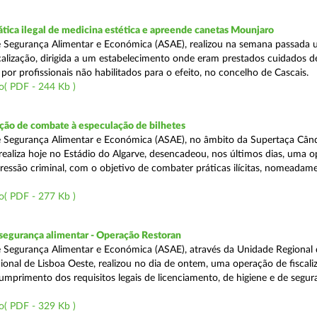
tica ilegal de medicina estética e apreende canetas Mounjaro
 Segurança Alimentar e Económica (ASAE), realizou na semana passada
calização, dirigida a um estabelecimento onde eram prestados cuidados d
 por profissionais não habilitados para o efeito, no concelho de Cascais.
o( PDF - 244 Kb )
ão de combate à especulação de bilhetes
e Segurança Alimentar e Económica (ASAE), no âmbito da Supertaça Cân
 realiza hoje no Estádio do Algarve, desencadeou, nos últimos dias, uma 
ressão criminal, com o objetivo de combater práticas ilícitas, nomeadam
o( PDF - 277 Kb )
segurança alimentar - Operação Restoran
 Segurança Alimentar e Económica (ASAE), através da Unidade Regional 
onal de Lisboa Oeste, realizou no dia de ontem, uma operação de fiscali
cumprimento dos requisitos legais de licenciamento, de higiene e de segu
o( PDF - 329 Kb )