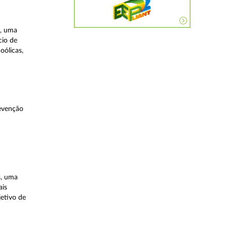
a, uma
cio de
oólicas,
evenção
s, uma
ais
etivo de