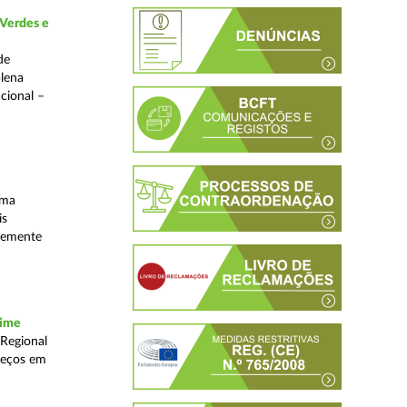
 Verdes e
de
plena
acional –
uma
is
ntemente
rime
 Regional
reços em