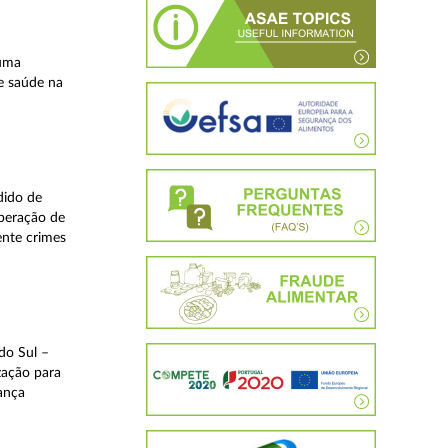
 uma
e saúde na
dido de
operação de
ente crimes
do Sul –
zação para
rança