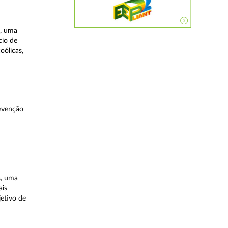
a, uma
cio de
oólicas,
evenção
s, uma
ais
etivo de