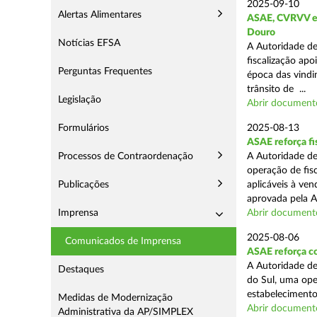
2025-09-10
Alertas Alimentares
ASAE, CVRVV e I
Douro
Notícias EFSA
A Autoridade de
fiscalização apo
Perguntas Frequentes
época das vindim
trânsito de ...
Legislação
Abrir document
Formulários
2025-08-13
ASAE reforça fi
Processos de Contraordenação
A Autoridade de
operação de fis
Publicações
aplicáveis à ve
aprovada pela A
Imprensa
Abrir document
2025-08-06
Comunicados de Imprensa
ASAE reforça co
A Autoridade de
Destaques
do Sul, uma ope
estabelecimento
Medidas de Modernização
Abrir document
Administrativa da AP/SIMPLEX