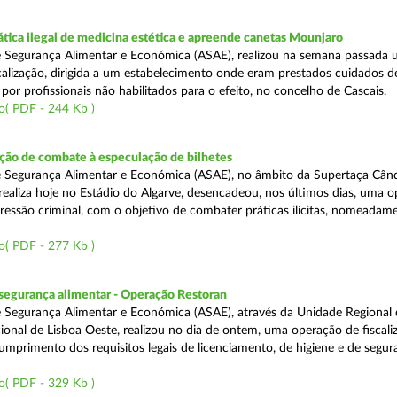
tica ilegal de medicina estética e apreende canetas Mounjaro
 Segurança Alimentar e Económica (ASAE), realizou na semana passada
calização, dirigida a um estabelecimento onde eram prestados cuidados d
 por profissionais não habilitados para o efeito, no concelho de Cascais.
o( PDF - 244 Kb )
ão de combate à especulação de bilhetes
e Segurança Alimentar e Económica (ASAE), no âmbito da Supertaça Cân
 realiza hoje no Estádio do Algarve, desencadeou, nos últimos dias, uma 
ressão criminal, com o objetivo de combater práticas ilícitas, nomeadam
o( PDF - 277 Kb )
segurança alimentar - Operação Restoran
 Segurança Alimentar e Económica (ASAE), através da Unidade Regional 
onal de Lisboa Oeste, realizou no dia de ontem, uma operação de fiscali
cumprimento dos requisitos legais de licenciamento, de higiene e de segu
o( PDF - 329 Kb )