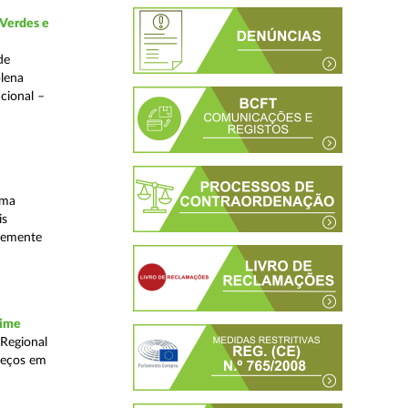
 Verdes e
de
plena
acional –
uma
is
ntemente
rime
 Regional
reços em