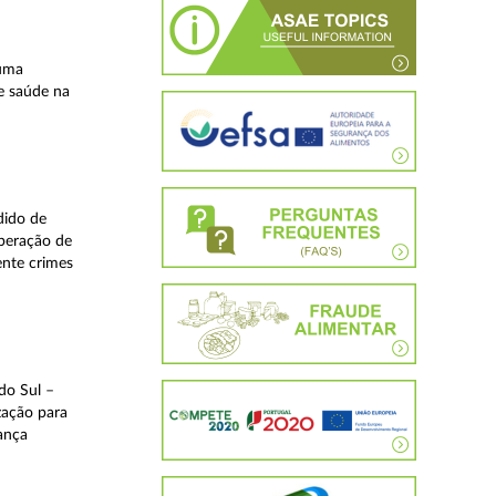
 uma
e saúde na
dido de
operação de
ente crimes
do Sul –
zação para
rança