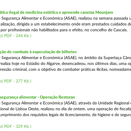
tica ilegal de medicina estética e apreende canetas Mounjaro
 Segurança Alimentar e Económica (ASAE), realizou na semana passada
calização, dirigida a um estabelecimento onde eram prestados cuidados d
 por profissionais não habilitados para o efeito, no concelho de Cascais.
o( PDF - 244 Kb )
ão de combate à especulação de bilhetes
e Segurança Alimentar e Económica (ASAE), no âmbito da Supertaça Cân
 realiza hoje no Estádio do Algarve, desencadeou, nos últimos dias, uma 
ressão criminal, com o objetivo de combater práticas ilícitas, nomeadam
o( PDF - 277 Kb )
segurança alimentar - Operação Restoran
 Segurança Alimentar e Económica (ASAE), através da Unidade Regional 
onal de Lisboa Oeste, realizou no dia de ontem, uma operação de fiscali
cumprimento dos requisitos legais de licenciamento, de higiene e de segu
o( PDF - 329 Kb )