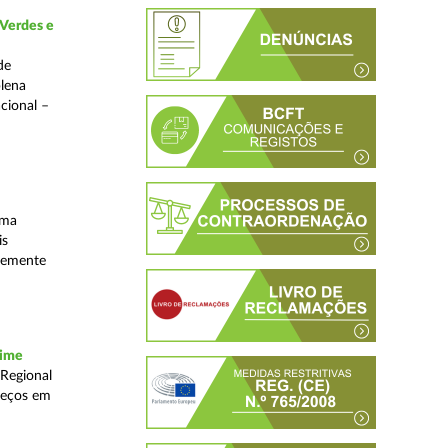
 Verdes e
de
plena
acional –
uma
is
ntemente
rime
 Regional
reços em