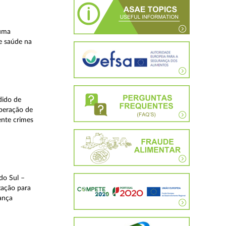
 uma
e saúde na
dido de
operação de
ente crimes
do Sul –
zação para
rança