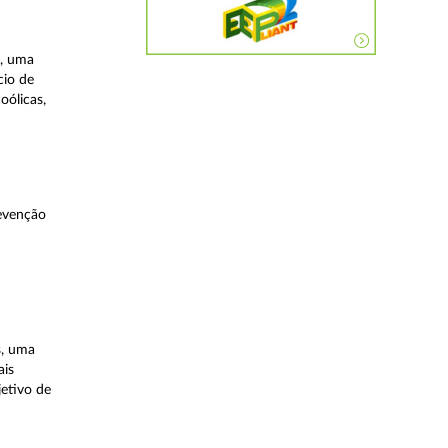
a, uma
cio de
oólicas,
evenção
s, uma
ais
etivo de