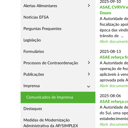
2025-09-10
Alertas Alimentares
ASAE, CVRVV e I
Douro
Notícias EFSA
A Autoridade de
fiscalização apo
Perguntas Frequentes
época das vindim
trânsito de ...
Legislação
Abrir document
Formulários
2025-08-13
ASAE reforça fi
Processos de Contraordenação
A Autoridade de
operação de fis
Publicações
aplicáveis à ve
aprovada pela A
Imprensa
Abrir document
2025-08-06
Comunicados de Imprensa
ASAE reforça co
A Autoridade de
Destaques
do Sul, uma ope
estabelecimento
Medidas de Modernização
Abrir document
Administrativa da AP/SIMPLEX