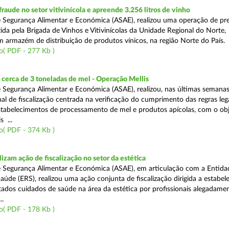
aude no setor vitivinícola e apreende 3.256 litros de vinho
 Segurança Alimentar e Económica (ASAE), realizou uma operação de pr
ida pela Brigada de Vinhos e Vitivinícolas da Unidade Regional do Norte,
m armazém de distribuição de produtos vínicos, na região Norte do País.
o( PDF - 277 Kb )
cerca de 3 toneladas de mel - Operação Mellis
 Segurança Alimentar e Económica (ASAE), realizou, nas últimas semana
al de fiscalização centrada na verificação do cumprimento das regras leg
estabelecimentos de processamento de mel e produtos apícolas, com o obj
s ...
o( PDF - 374 Kb )
izam ação de fiscalização no setor da estética
 Segurança Alimentar e Económica (ASAE), em articulação com a Entida
aúde (ERS), realizou uma ação conjunta de fiscalização dirigida a estabe
ados cuidados de saúde na área da estética por profissionais alegadame
..
o( PDF - 178 Kb )