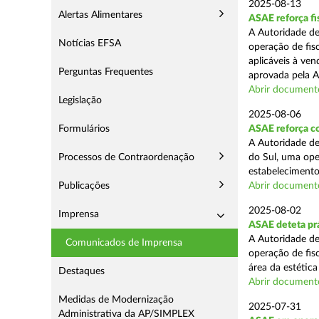
2025-08-13
Alertas Alimentares
ASAE reforça fi
A Autoridade de
Notícias EFSA
operação de fis
aplicáveis à ve
Perguntas Frequentes
aprovada pela A
Abrir document
Legislação
2025-08-06
Formulários
ASAE reforça co
A Autoridade de
Processos de Contraordenação
do Sul, uma ope
estabelecimento
Publicações
Abrir document
2025-08-02
Imprensa
ASAE deteta prá
A Autoridade de
Comunicados de Imprensa
operação de fis
área da estética
Destaques
Abrir document
Medidas de Modernização
2025-07-31
Administrativa da AP/SIMPLEX