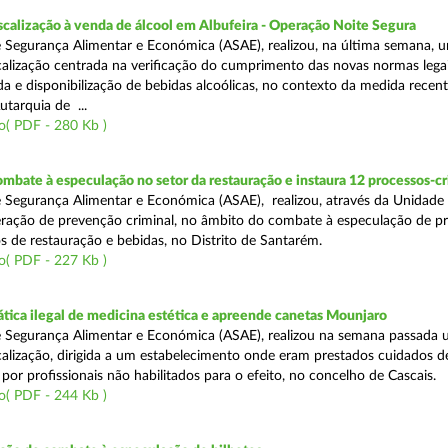
scalização à venda de álcool em Albufeira - Operação Noite Segura
 Segurança Alimentar e Económica (ASAE), realizou, na última semana, 
calização centrada na verificação do cumprimento das novas normas lega
nda e disponibilização de bebidas alcoólicas, no contexto da medida rece
utarquia de ...
o( PDF - 280 Kb )
mbate à especulação no setor da restauração e instaura 12 processos-c
 Segurança Alimentar e Económica (ASAE), realizou, através da Unidade
ração de prevenção criminal, no âmbito do combate à especulação de p
s de restauração e bebidas, no Distrito de Santarém.
o( PDF - 227 Kb )
tica ilegal de medicina estética e apreende canetas Mounjaro
 Segurança Alimentar e Económica (ASAE), realizou na semana passada
calização, dirigida a um estabelecimento onde eram prestados cuidados d
 por profissionais não habilitados para o efeito, no concelho de Cascais.
o( PDF - 244 Kb )