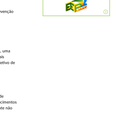
evenção
s, uma
ais
etivo de
de
lecimentos
nte não