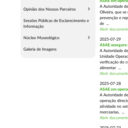
ASAE em operaç
A Autoridade d
Opinião dos Nossos Parceiros
Oliveira, que se
prevenção e rep
Sessões Públicas de Esclarecimento e
de ...
Informação
Abrir document
Núcleo Museológico
2025-07-29
ASAE assegura 
Galeria de Imagens
A Autoridade de
Unidade Operaci
verificação do 
alimentar ...
Abrir document
2025-07-28
ASAE em operaçã
A Autoridade de
operação direcio
atividade no set
mercearias, ...
Abrir document