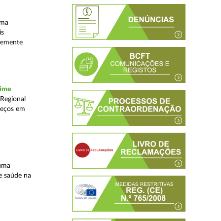
uma
is
ntemente
rime
 Regional
reços em
 uma
e saúde na