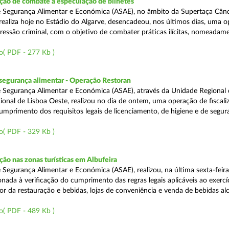
ão de combate à especulação de bilhetes
e Segurança Alimentar e Económica (ASAE), no âmbito da Supertaça Cân
 realiza hoje no Estádio do Algarve, desencadeou, nos últimos dias, uma 
ressão criminal, com o objetivo de combater práticas ilícitas, nomeadam
o( PDF - 277 Kb )
segurança alimentar - Operação Restoran
 Segurança Alimentar e Económica (ASAE), através da Unidade Regional 
onal de Lisboa Oeste, realizou no dia de ontem, uma operação de fiscali
cumprimento dos requisitos legais de licenciamento, de higiene e de segu
o( PDF - 329 Kb )
o nas zonas turísticas em Albufeira
 Segurança Alimentar e Económica (ASAE), realizou, na última sexta-feir
nada à verificação do cumprimento das regras legais aplicáveis ao exercí
or da restauração e bebidas, lojas de conveniência e venda de bebidas alc
o( PDF - 489 Kb )