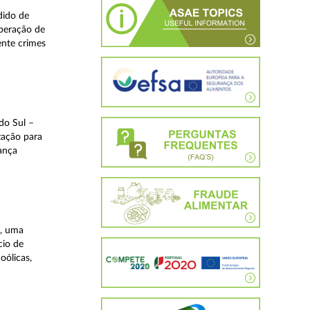
dido de
operação de
ente crimes
do Sul –
zação para
rança
a, uma
cio de
oólicas,