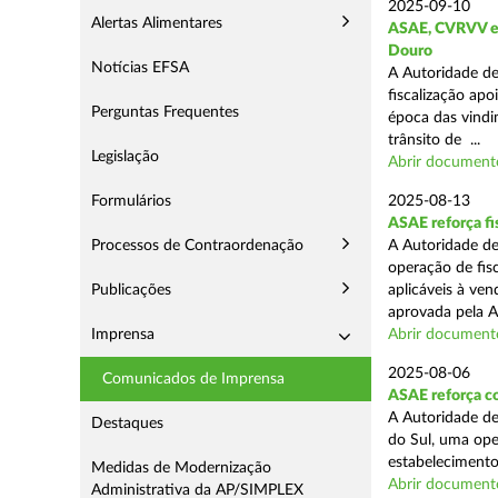
2025-09-10
Alertas Alimentares
ASAE, CVRVV e I
Douro
Notícias EFSA
A Autoridade de
fiscalização apo
Perguntas Frequentes
época das vindim
trânsito de ...
Legislação
Abrir document
Formulários
2025-08-13
ASAE reforça fi
Processos de Contraordenação
A Autoridade de
operação de fis
Publicações
aplicáveis à ve
aprovada pela A
Imprensa
Abrir document
2025-08-06
Comunicados de Imprensa
ASAE reforça co
A Autoridade de
Destaques
do Sul, uma ope
estabelecimento
Medidas de Modernização
Abrir document
Administrativa da AP/SIMPLEX