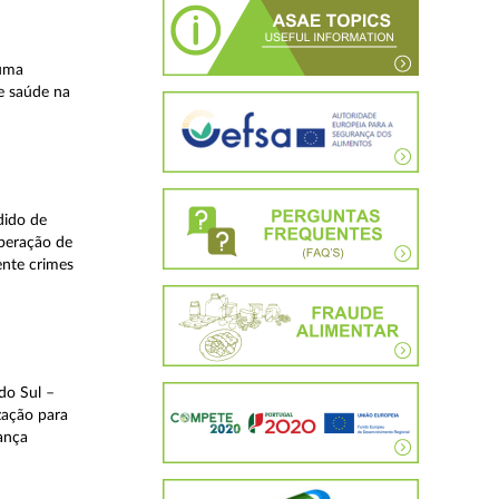
 uma
e saúde na
dido de
operação de
ente crimes
do Sul –
zação para
rança