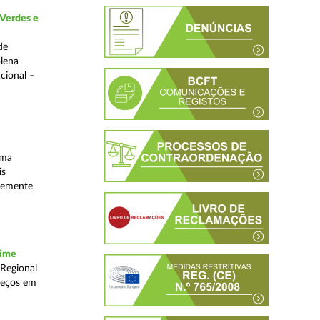
 Verdes e
de
plena
acional –
uma
is
ntemente
rime
 Regional
reços em