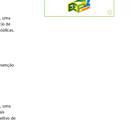
a, uma
cio de
oólicas,
evenção
s, uma
ais
etivo de