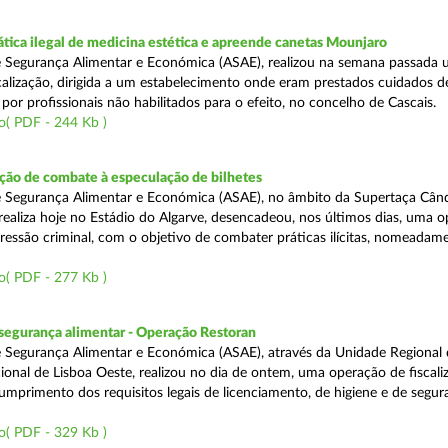
tica ilegal de medicina estética e apreende canetas Mounjaro
 Segurança Alimentar e Económica (ASAE), realizou na semana passada
calização, dirigida a um estabelecimento onde eram prestados cuidados d
 por profissionais não habilitados para o efeito, no concelho de Cascais.
o( PDF - 244 Kb )
ão de combate à especulação de bilhetes
e Segurança Alimentar e Económica (ASAE), no âmbito da Supertaça Cân
 realiza hoje no Estádio do Algarve, desencadeou, nos últimos dias, uma 
ressão criminal, com o objetivo de combater práticas ilícitas, nomeadam
o( PDF - 277 Kb )
segurança alimentar - Operação Restoran
 Segurança Alimentar e Económica (ASAE), através da Unidade Regional 
onal de Lisboa Oeste, realizou no dia de ontem, uma operação de fiscali
cumprimento dos requisitos legais de licenciamento, de higiene e de segu
o( PDF - 329 Kb )