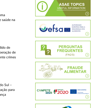
 uma
e saúde na
dido de
operação de
ente crimes
do Sul –
zação para
rança