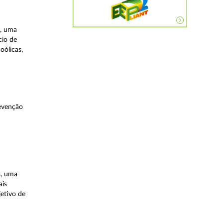
a, uma
cio de
oólicas,
evenção
s, uma
ais
etivo de