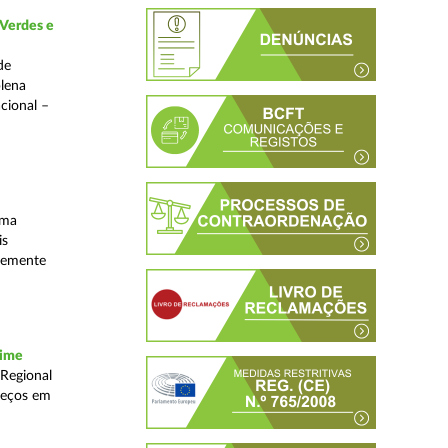
 Verdes e
de
plena
acional –
uma
is
ntemente
rime
 Regional
reços em