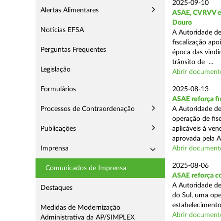
2025-09-10
Alertas Alimentares
ASAE, CVRVV e I
Douro
Notícias EFSA
A Autoridade de
fiscalização apo
Perguntas Frequentes
época das vindim
trânsito de ...
Legislação
Abrir document
Formulários
2025-08-13
ASAE reforça fi
Processos de Contraordenação
A Autoridade de
operação de fis
Publicações
aplicáveis à ve
aprovada pela A
Imprensa
Abrir document
2025-08-06
Comunicados de Imprensa
ASAE reforça co
A Autoridade de
Destaques
do Sul, uma ope
estabelecimento
Medidas de Modernização
Abrir document
Administrativa da AP/SIMPLEX