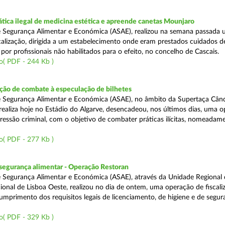
tica ilegal de medicina estética e apreende canetas Mounjaro
 Segurança Alimentar e Económica (ASAE), realizou na semana passada
calização, dirigida a um estabelecimento onde eram prestados cuidados d
 por profissionais não habilitados para o efeito, no concelho de Cascais.
o( PDF - 244 Kb )
ão de combate à especulação de bilhetes
e Segurança Alimentar e Económica (ASAE), no âmbito da Supertaça Cân
 realiza hoje no Estádio do Algarve, desencadeou, nos últimos dias, uma 
ressão criminal, com o objetivo de combater práticas ilícitas, nomeadam
o( PDF - 277 Kb )
segurança alimentar - Operação Restoran
 Segurança Alimentar e Económica (ASAE), através da Unidade Regional 
onal de Lisboa Oeste, realizou no dia de ontem, uma operação de fiscali
cumprimento dos requisitos legais de licenciamento, de higiene e de segu
o( PDF - 329 Kb )