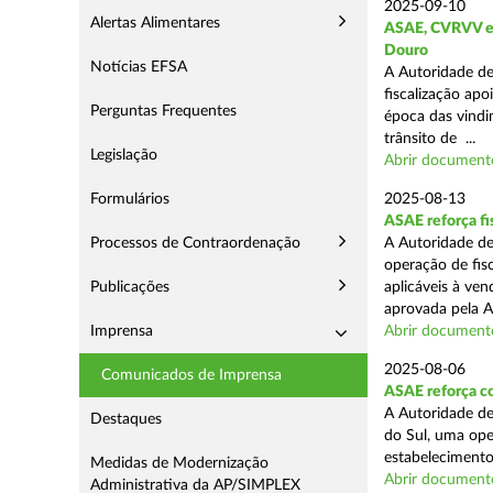
2025-09-10
Alertas Alimentares
ASAE, CVRVV e I
Douro
Notícias EFSA
A Autoridade de
fiscalização apo
Perguntas Frequentes
época das vindim
trânsito de ...
Legislação
Abrir document
Formulários
2025-08-13
ASAE reforça fi
Processos de Contraordenação
A Autoridade de
operação de fis
Publicações
aplicáveis à ve
aprovada pela A
Imprensa
Abrir document
2025-08-06
Comunicados de Imprensa
ASAE reforça co
A Autoridade de
Destaques
do Sul, uma ope
estabelecimento
Medidas de Modernização
Abrir document
Administrativa da AP/SIMPLEX