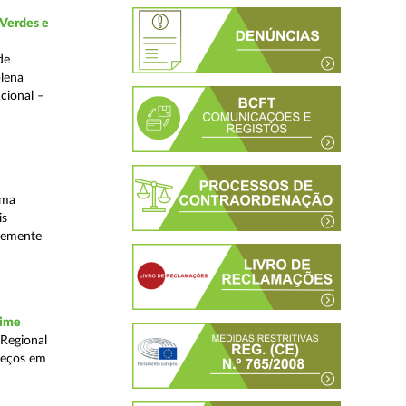
 Verdes e
de
plena
acional –
uma
is
ntemente
rime
 Regional
reços em