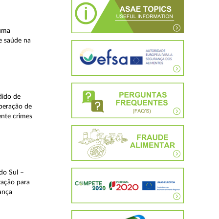
 uma
e saúde na
dido de
operação de
ente crimes
do Sul –
zação para
rança