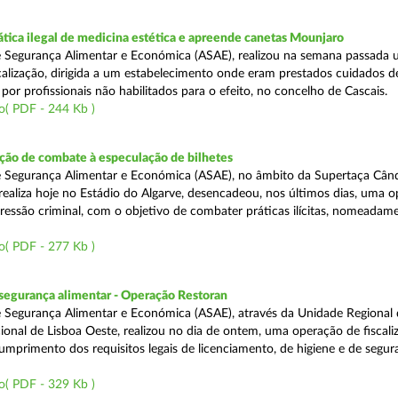
tica ilegal de medicina estética e apreende canetas Mounjaro
 Segurança Alimentar e Económica (ASAE), realizou na semana passada
calização, dirigida a um estabelecimento onde eram prestados cuidados d
 por profissionais não habilitados para o efeito, no concelho de Cascais.
o( PDF - 244 Kb )
ão de combate à especulação de bilhetes
e Segurança Alimentar e Económica (ASAE), no âmbito da Supertaça Cân
 realiza hoje no Estádio do Algarve, desencadeou, nos últimos dias, uma 
ressão criminal, com o objetivo de combater práticas ilícitas, nomeadam
o( PDF - 277 Kb )
segurança alimentar - Operação Restoran
 Segurança Alimentar e Económica (ASAE), através da Unidade Regional 
onal de Lisboa Oeste, realizou no dia de ontem, uma operação de fiscali
cumprimento dos requisitos legais de licenciamento, de higiene e de segu
o( PDF - 329 Kb )