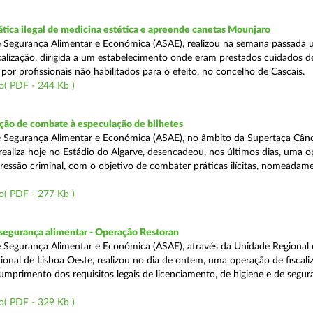
tica ilegal de medicina estética e apreende canetas Mounjaro
 Segurança Alimentar e Económica (ASAE), realizou na semana passada
calização, dirigida a um estabelecimento onde eram prestados cuidados d
 por profissionais não habilitados para o efeito, no concelho de Cascais.
o( PDF - 244 Kb )
ão de combate à especulação de bilhetes
e Segurança Alimentar e Económica (ASAE), no âmbito da Supertaça Cân
 realiza hoje no Estádio do Algarve, desencadeou, nos últimos dias, uma 
ressão criminal, com o objetivo de combater práticas ilícitas, nomeadam
o( PDF - 277 Kb )
segurança alimentar - Operação Restoran
 Segurança Alimentar e Económica (ASAE), através da Unidade Regional 
onal de Lisboa Oeste, realizou no dia de ontem, uma operação de fiscali
cumprimento dos requisitos legais de licenciamento, de higiene e de segu
o( PDF - 329 Kb )