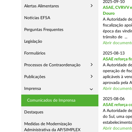
2025-09-10
Alertas Alimentares
ASAE, CVRVV e I
Douro
Notícias EFSA
A Autoridade de
fiscalização apo
Perguntas Frequentes
época das vindim
trânsito de ...
Legislação
Abrir document
Formulários
2025-08-13
ASAE reforça fi
Processos de Contraordenação
A Autoridade de
operação de fis
Publicações
aplicáveis à ve
aprovada pela A
Imprensa
Abrir document
2025-08-06
Comunicados de Imprensa
ASAE reforça co
A Autoridade de
Destaques
do Sul, uma ope
estabelecimento
Medidas de Modernização
Abrir document
Administrativa da AP/SIMPLEX