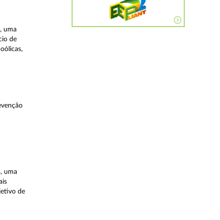
a, uma
cio de
oólicas,
evenção
s, uma
ais
etivo de