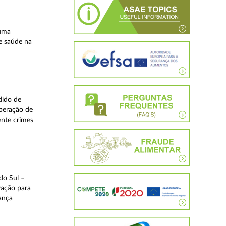
 uma
e saúde na
dido de
operação de
ente crimes
do Sul –
zação para
rança