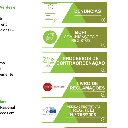
 Verdes e
de
plena
acional –
uma
is
ntemente
rime
 Regional
reços em