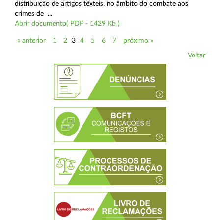
distribuição de artigos têxteis, no âmbito do combate aos
crimes de ...
Abrir documento( PDF - 1429 Kb )
« anterior
1
2
3
4
5
6
7
próximo »
Voltar