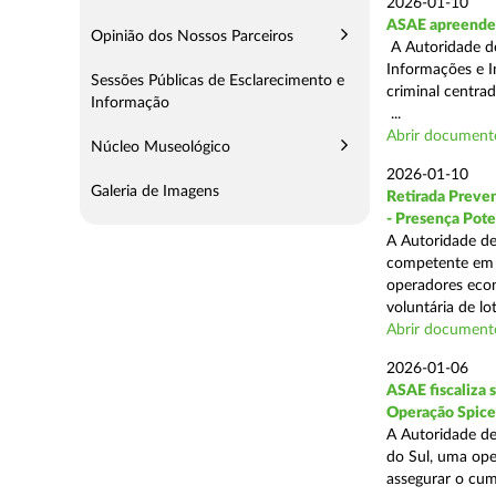
2026-01-10
ASAE apreende 
Opinião dos Nossos Parceiros
A Autoridade de
Informações e I
Sessões Públicas de Esclarecimento e
criminal centra
Informação
...
Abrir document
Núcleo Museológico
2026-01-10
Galeria de Imagens
Retirada Preven
- Presença Pote
A Autoridade de
competente em m
operadores econ
voluntária de lot
Abrir document
2026-01-06
ASAE fiscaliza 
Operação Spice
A Autoridade de
do Sul, uma oper
assegurar o cum