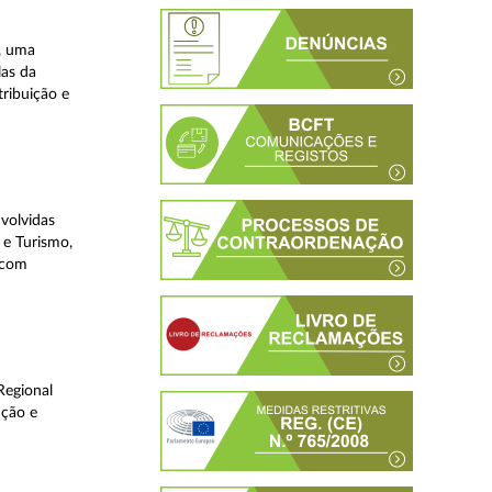
, uma
las da
tribuição e
volvidas
 e Turismo,
, com
Regional
ução e