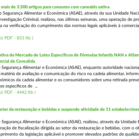
mais de 3.500 artigos para consumo com cannabis sativa
 Segurança Alimentar e Económica (ASAE), através da sua Unidade Naci
nvestigação Criminal, realizou, nas últimas semanas, uma operação de p
da na verificação do cumprimento das normas legais aplicáveis à comercia
o( PDF - 853 Kb )
tiva do Mercado de Lotes Específicos de Fórmulas Infantis NAN e Alfam
ncial de Cereulida
 Segurança Alimentar e Económica (ASAE), enquanto autoridade naciona
atéria de avaliação e comunicação do risco na cadeia alimentar, inform
ómicos da cadeia alimentar e os consumidores sobre uma retirada preve
es específicos de ...
o( PDF - 4442 Kb )
setor da restauração e bebidas e suspende atividade de 11 estabelecime
 Segurança Alimentar e Económica (ASAE), realizou, através da Unidade 
ação de fiscalização dirigida ao setor da restauração e bebidas, com o o
primento da legislação aplicável e promover elevados padrões de qualida