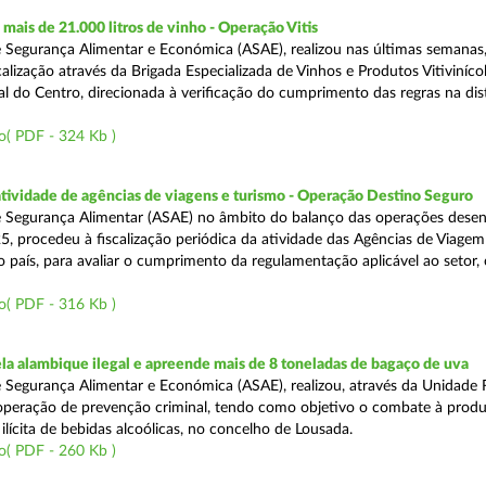
ais de 21.000 litros de vinho - Operação Vitis
 Segurança Alimentar e Económica (ASAE), realizou nas últimas semanas
alização através da Brigada Especializada de Vinhos e Produtos Vitiviníco
l do Centro, direcionada à verificação do cumprimento das regras na dis
o( PDF - 324 Kb )
atividade de agências de viagens e turismo - Operação Destino Seguro
 Segurança Alimentar (ASAE) no âmbito do balanço das operações desen
5, procedeu à fiscalização periódica da atividade das Agências de Viagem
do país, para avaliar o cumprimento da regulamentação aplicável ao setor
o( PDF - 316 Kb )
a alambique ilegal e apreende mais de 8 toneladas de bagaço de uva
 Segurança Alimentar e Económica (ASAE), realizou, através da Unidade 
peração de prevenção criminal, tendo como objetivo o combate à prod
ilícita de bebidas alcoólicas, no concelho de Lousada.
o( PDF - 260 Kb )