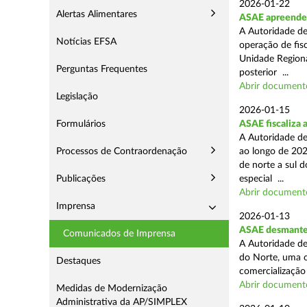
2026-01-22
Alertas Alimentares
ASAE apreende m
A Autoridade de
Notícias EFSA
operação de fisc
Unidade Regiona
Perguntas Frequentes
posterior ...
Abrir document
Legislação
2026-01-15
Formulários
ASAE fiscaliza 
A Autoridade de
Processos de Contraordenação
ao longo de 202
de norte a sul 
Publicações
especial ...
Abrir document
Imprensa
2026-01-13
ASAE desmantel
Comunicados de Imprensa
A Autoridade de
do Norte, uma o
Destaques
comercialização 
Abrir document
Medidas de Modernização
Administrativa da AP/SIMPLEX