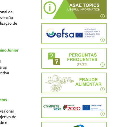
onal de
revenção
lização de
ino Júnior
l
a os
ntiva
ntos -
Regional
bjetivo de
de e