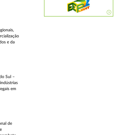
gionais,
rcialização
dos e da
do Sul –
indústrias
legais em
onal de
e