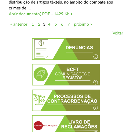
distribuição de artigos têxteis, no âmbito do combate aos
crimes de ...
Abrir documento( PDF - 1429 Kb )
« anterior
1
2
3
4
5
6
7
próximo »
Voltar