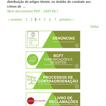
distribuição de artigos têxteis, no âmbito do combate aos
crimes de ...
Abrir documento( PDF - 1429 Kb )
« anterior
1
2
3
4
5
6
7
próximo »
Voltar