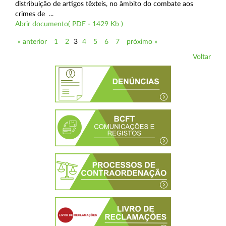
distribuição de artigos têxteis, no âmbito do combate aos
crimes de ...
Abrir documento( PDF - 1429 Kb )
« anterior
1
2
3
4
5
6
7
próximo »
Voltar