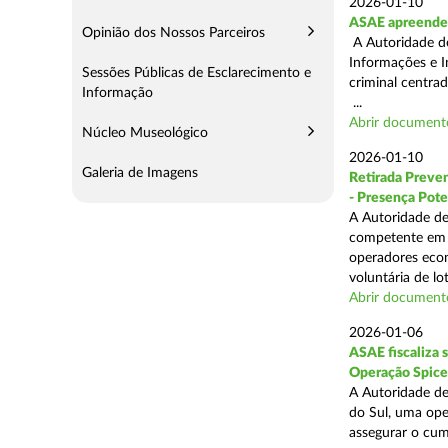
2026-01-10
ASAE apreende 
Opinião dos Nossos Parceiros
A Autoridade de
Informações e I
Sessões Públicas de Esclarecimento e
criminal centra
Informação
...
Abrir document
Núcleo Museológico
2026-01-10
Galeria de Imagens
Retirada Preven
- Presença Pote
A Autoridade de
competente em m
operadores econ
voluntária de lot
Abrir document
2026-01-06
ASAE fiscaliza 
Operação Spice
A Autoridade de
do Sul, uma oper
assegurar o cum