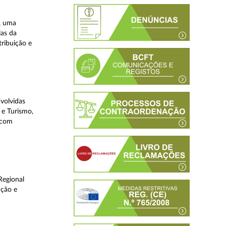
, uma
las da
tribuição e
volvidas
 e Turismo,
, com
Regional
ução e