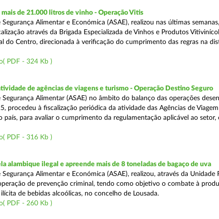
ais de 21.000 litros de vinho - Operação Vitis
 Segurança Alimentar e Económica (ASAE), realizou nas últimas semanas
alização através da Brigada Especializada de Vinhos e Produtos Vitiviníco
l do Centro, direcionada à verificação do cumprimento das regras na dis
o( PDF - 324 Kb )
atividade de agências de viagens e turismo - Operação Destino Seguro
 Segurança Alimentar (ASAE) no âmbito do balanço das operações desen
5, procedeu à fiscalização periódica da atividade das Agências de Viagem
do país, para avaliar o cumprimento da regulamentação aplicável ao setor
o( PDF - 316 Kb )
a alambique ilegal e apreende mais de 8 toneladas de bagaço de uva
 Segurança Alimentar e Económica (ASAE), realizou, através da Unidade 
peração de prevenção criminal, tendo como objetivo o combate à prod
ilícita de bebidas alcoólicas, no concelho de Lousada.
o( PDF - 260 Kb )