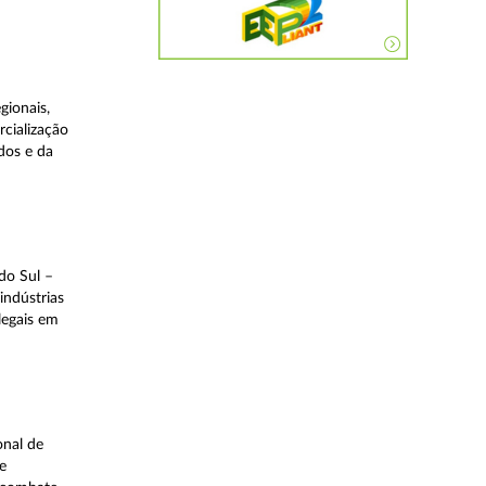
gionais,
rcialização
dos e da
do Sul –
indústrias
legais em
onal de
e