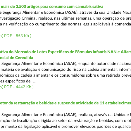
mais de 3.500 artigos para consumo com cannabis sativa
 Segurança Alimentar e Económica (ASAE), através da sua Unidade Naci
nvestigação Criminal, realizou, nas últimas semanas, uma operação de p
da na verificação do cumprimento das normas legais aplicáveis à comercia
o( PDF - 853 Kb )
tiva do Mercado de Lotes Específicos de Fórmulas Infantis NAN e Alfam
ncial de Cereulida
 Segurança Alimentar e Económica (ASAE), enquanto autoridade naciona
atéria de avaliação e comunicação do risco na cadeia alimentar, inform
ómicos da cadeia alimentar e os consumidores sobre uma retirada preve
es específicos de ...
o( PDF - 4442 Kb )
setor da restauração e bebidas e suspende atividade de 11 estabelecime
 Segurança Alimentar e Económica (ASAE), realizou, através da Unidade 
ação de fiscalização dirigida ao setor da restauração e bebidas, com o o
primento da legislação aplicável e promover elevados padrões de qualida