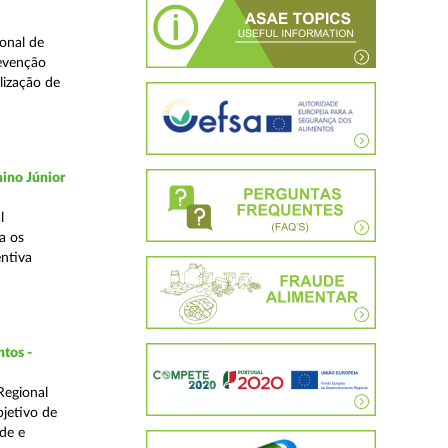
onal de
revenção
lização de
ino Júnior
l
a os
ntiva
ntos -
Regional
bjetivo de
de e