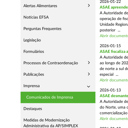
2026-01-22
Alertas Alimentares
ASAE apreende m
A Autoridade de
Notícias EFSA
operação de fisc
Unidade Regiona
Perguntas Frequentes
posterior ...
Abrir document
Legislação
2026-01-15
Formulários
ASAE fiscaliza 
A Autoridade de
Processos de Contraordenação
ao longo de 202
de norte a sul 
Publicações
especial ...
Abrir document
Imprensa
2026-01-13
ASAE desmantel
Comunicados de Imprensa
A Autoridade de
do Norte, uma o
Destaques
comercialização 
Abrir document
Medidas de Modernização
Administrativa da AP/SIMPLEX