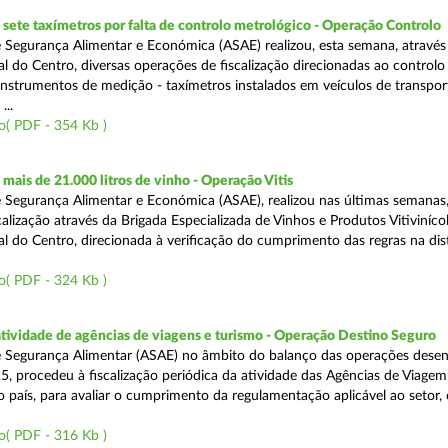
ete taxímetros por falta de controlo metrológico - Operação Controlo
 Segurança Alimentar e Económica (ASAE) realizou, esta semana, através
l do Centro, diversas operações de fiscalização direcionadas ao controlo
instrumentos de medição - taxímetros instalados em veículos de transpor
...
o( PDF - 354 Kb )
ais de 21.000 litros de vinho - Operação Vitis
 Segurança Alimentar e Económica (ASAE), realizou nas últimas semanas
alização através da Brigada Especializada de Vinhos e Produtos Vitiviníco
l do Centro, direcionada à verificação do cumprimento das regras na dis
o( PDF - 324 Kb )
atividade de agências de viagens e turismo - Operação Destino Seguro
 Segurança Alimentar (ASAE) no âmbito do balanço das operações desen
5, procedeu à fiscalização periódica da atividade das Agências de Viagem
do país, para avaliar o cumprimento da regulamentação aplicável ao setor
o( PDF - 316 Kb )