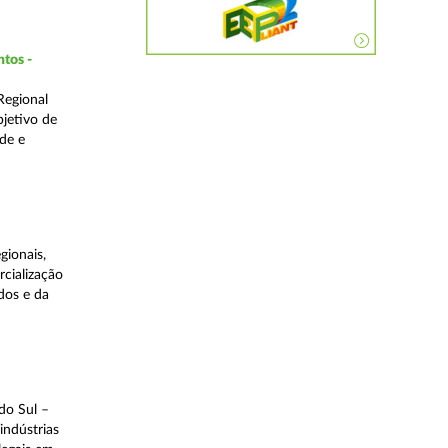
ntos -
Regional
bjetivo de
de e
gionais,
rcialização
dos e da
do Sul –
indústrias