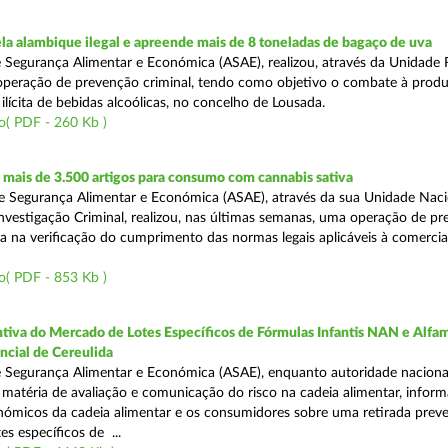
a alambique ilegal e apreende mais de 8 toneladas de bagaço de uva
 Segurança Alimentar e Económica (ASAE), realizou, através da Unidade 
peração de prevenção criminal, tendo como objetivo o combate à prod
ilícita de bebidas alcoólicas, no concelho de Lousada.
o( PDF - 260 Kb )
mais de 3.500 artigos para consumo com cannabis sativa
 Segurança Alimentar e Económica (ASAE), através da sua Unidade Naci
nvestigação Criminal, realizou, nas últimas semanas, uma operação de p
da na verificação do cumprimento das normas legais aplicáveis à comercia
o( PDF - 853 Kb )
tiva do Mercado de Lotes Específicos de Fórmulas Infantis NAN e Alfam
ncial de Cereulida
 Segurança Alimentar e Económica (ASAE), enquanto autoridade naciona
atéria de avaliação e comunicação do risco na cadeia alimentar, inform
ómicos da cadeia alimentar e os consumidores sobre uma retirada preve
es específicos de ...