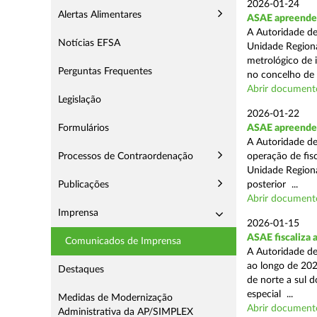
2026-01-24
Alertas Alimentares
ASAE apreende s
A Autoridade de
Notícias EFSA
Unidade Regiona
metrológico de 
Perguntas Frequentes
no concelho de 
Abrir document
Legislação
2026-01-22
Formulários
ASAE apreende m
A Autoridade de
Processos de Contraordenação
operação de fisc
Unidade Regiona
Publicações
posterior ...
Abrir document
Imprensa
2026-01-15
ASAE fiscaliza 
Comunicados de Imprensa
A Autoridade de
ao longo de 202
Destaques
de norte a sul 
especial ...
Medidas de Modernização
Abrir document
Administrativa da AP/SIMPLEX