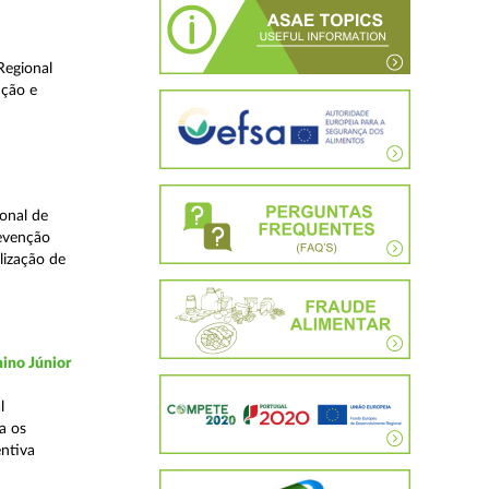
Regional
ução e
onal de
revenção
lização de
ino Júnior
l
a os
ntiva