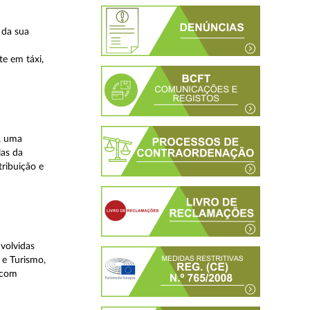
 da sua
te em táxi,
, uma
las da
tribuição e
volvidas
 e Turismo,
, com