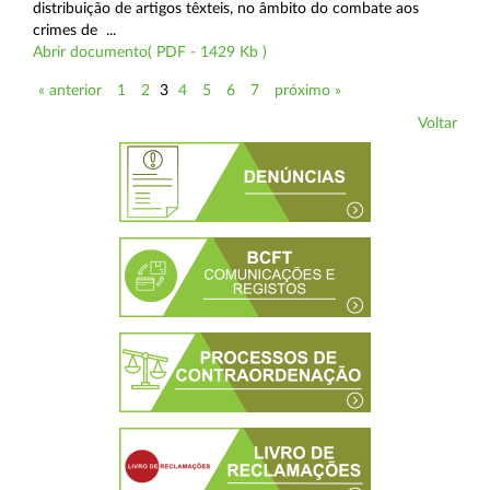
distribuição de artigos têxteis, no âmbito do combate aos
crimes de ...
Abrir documento( PDF - 1429 Kb )
« anterior
1
2
3
4
5
6
7
próximo »
Voltar