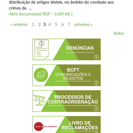
distribuição de artigos têxteis, no âmbito do combate aos
crimes de ...
Abrir documento( PDF - 1429 Kb )
« anterior
1
2
3
4
5
6
7
próximo »
Voltar