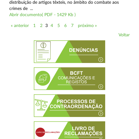
distribuição de artigos têxteis, no âmbito do combate aos
crimes de ...
Abrir documento( PDF - 1429 Kb )
« anterior
1
2
3
4
5
6
7
próximo »
Voltar