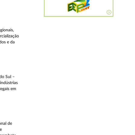
gionais,
rcialização
dos e da
do Sul –
indústrias
legais em
onal de
e