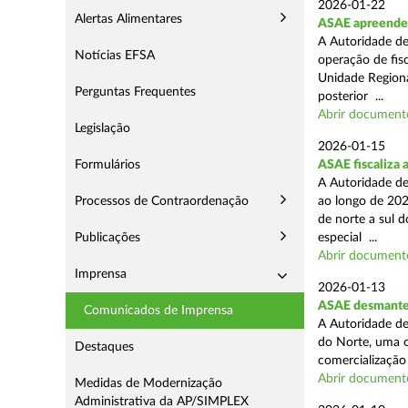
2026-01-22
Alertas Alimentares
ASAE apreende m
A Autoridade de
Notícias EFSA
operação de fisc
Unidade Regiona
Perguntas Frequentes
posterior ...
Abrir document
Legislação
2026-01-15
Formulários
ASAE fiscaliza 
A Autoridade de
Processos de Contraordenação
ao longo de 202
de norte a sul 
Publicações
especial ...
Abrir document
Imprensa
2026-01-13
ASAE desmantel
Comunicados de Imprensa
A Autoridade de
do Norte, uma o
Destaques
comercialização 
Abrir document
Medidas de Modernização
Administrativa da AP/SIMPLEX