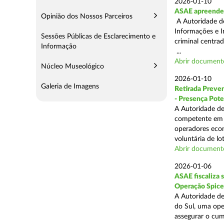
2026-01-10
ASAE apreende 
Opinião dos Nossos Parceiros
A Autoridade de
Informações e I
Sessões Públicas de Esclarecimento e
criminal centra
Informação
...
Abrir document
Núcleo Museológico
2026-01-10
Galeria de Imagens
Retirada Preven
- Presença Pote
A Autoridade de
competente em m
operadores econ
voluntária de lot
Abrir document
2026-01-06
ASAE fiscaliza 
Operação Spice
A Autoridade de
do Sul, uma oper
assegurar o cum