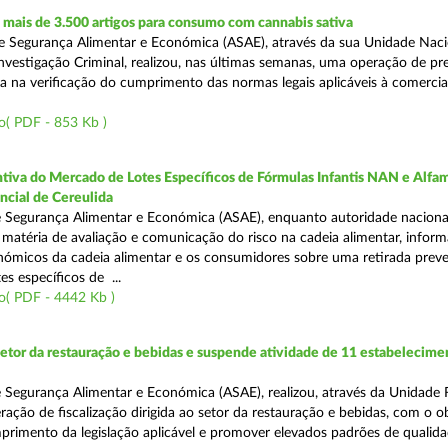
mais de 3.500 artigos para consumo com cannabis sativa
 Segurança Alimentar e Económica (ASAE), através da sua Unidade Naci
nvestigação Criminal, realizou, nas últimas semanas, uma operação de p
da na verificação do cumprimento das normas legais aplicáveis à comercia
o( PDF - 853 Kb )
tiva do Mercado de Lotes Específicos de Fórmulas Infantis NAN e Alfam
ncial de Cereulida
 Segurança Alimentar e Económica (ASAE), enquanto autoridade naciona
atéria de avaliação e comunicação do risco na cadeia alimentar, inform
ómicos da cadeia alimentar e os consumidores sobre uma retirada preve
es específicos de ...
o( PDF - 4442 Kb )
setor da restauração e bebidas e suspende atividade de 11 estabelecime
 Segurança Alimentar e Económica (ASAE), realizou, através da Unidade 
ação de fiscalização dirigida ao setor da restauração e bebidas, com o o
primento da legislação aplicável e promover elevados padrões de qualida