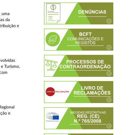
, uma
las da
tribuição e
volvidas
 e Turismo,
, com
Regional
ução e