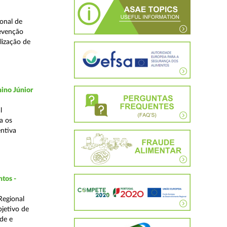
onal de
revenção
lização de
ino Júnior
l
a os
ntiva
ntos -
Regional
bjetivo de
de e