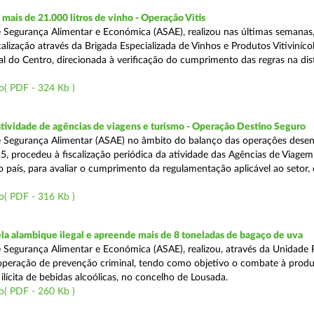
ais de 21.000 litros de vinho - Operação Vitis
 Segurança Alimentar e Económica (ASAE), realizou nas últimas semanas
alização através da Brigada Especializada de Vinhos e Produtos Vitiviníco
l do Centro, direcionada à verificação do cumprimento das regras na dis
o( PDF - 324 Kb )
atividade de agências de viagens e turismo - Operação Destino Seguro
 Segurança Alimentar (ASAE) no âmbito do balanço das operações desen
5, procedeu à fiscalização periódica da atividade das Agências de Viagem
do país, para avaliar o cumprimento da regulamentação aplicável ao setor
o( PDF - 316 Kb )
a alambique ilegal e apreende mais de 8 toneladas de bagaço de uva
 Segurança Alimentar e Económica (ASAE), realizou, através da Unidade 
peração de prevenção criminal, tendo como objetivo o combate à prod
ilícita de bebidas alcoólicas, no concelho de Lousada.
o( PDF - 260 Kb )