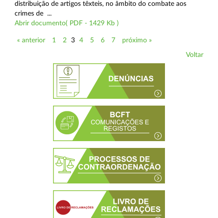
distribuição de artigos têxteis, no âmbito do combate aos
crimes de ...
Abrir documento( PDF - 1429 Kb )
« anterior
1
2
3
4
5
6
7
próximo »
Voltar