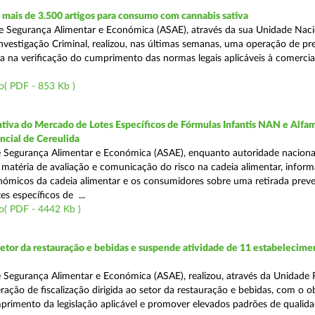
mais de 3.500 artigos para consumo com cannabis sativa
 Segurança Alimentar e Económica (ASAE), através da sua Unidade Naci
nvestigação Criminal, realizou, nas últimas semanas, uma operação de p
da na verificação do cumprimento das normas legais aplicáveis à comercia
o( PDF - 853 Kb )
tiva do Mercado de Lotes Específicos de Fórmulas Infantis NAN e Alfam
ncial de Cereulida
 Segurança Alimentar e Económica (ASAE), enquanto autoridade naciona
atéria de avaliação e comunicação do risco na cadeia alimentar, inform
ómicos da cadeia alimentar e os consumidores sobre uma retirada preve
es específicos de ...
o( PDF - 4442 Kb )
setor da restauração e bebidas e suspende atividade de 11 estabelecime
 Segurança Alimentar e Económica (ASAE), realizou, através da Unidade 
ação de fiscalização dirigida ao setor da restauração e bebidas, com o o
primento da legislação aplicável e promover elevados padrões de qualida