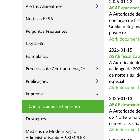
2026-01-22
Alertas Alimentares
ASAE apreende m
A Autoridade de
Notícias EFSA
operação de fisc
Unidade Regiona
Perguntas Frequentes
posterior ...
Abrir document
Legislação
2026-01-15
Formulários
ASAE fiscaliza 
A Autoridade de
Processos de Contraordenação
ao longo de 202
de norte a sul 
Publicações
especial ...
Abrir document
Imprensa
2026-01-13
ASAE desmantel
Comunicados de Imprensa
A Autoridade de
do Norte, uma o
Destaques
comercialização 
Abrir document
Medidas de Modernização
Administrativa da AP/SIMPLEX