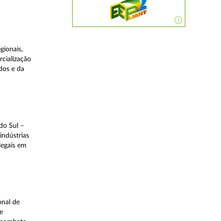
gionais,
rcialização
dos e da
do Sul –
indústrias
legais em
onal de
e