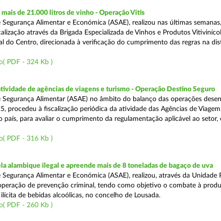
ais de 21.000 litros de vinho - Operação Vitis
 Segurança Alimentar e Económica (ASAE), realizou nas últimas semanas
alização através da Brigada Especializada de Vinhos e Produtos Vitiviníco
l do Centro, direcionada à verificação do cumprimento das regras na dis
o( PDF - 324 Kb )
atividade de agências de viagens e turismo - Operação Destino Seguro
 Segurança Alimentar (ASAE) no âmbito do balanço das operações desen
5, procedeu à fiscalização periódica da atividade das Agências de Viagem
do país, para avaliar o cumprimento da regulamentação aplicável ao setor
o( PDF - 316 Kb )
a alambique ilegal e apreende mais de 8 toneladas de bagaço de uva
 Segurança Alimentar e Económica (ASAE), realizou, através da Unidade 
peração de prevenção criminal, tendo como objetivo o combate à prod
ilícita de bebidas alcoólicas, no concelho de Lousada.
o( PDF - 260 Kb )