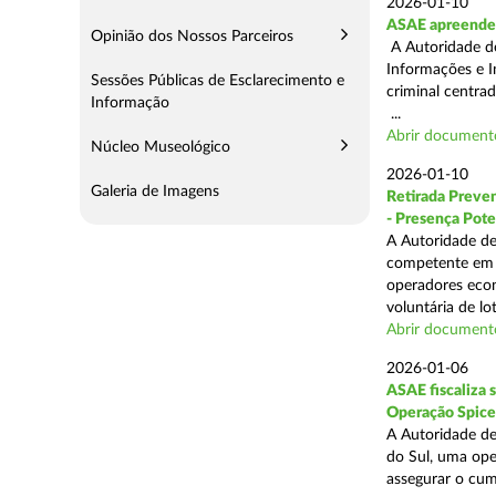
2026-01-10
ASAE apreende 
Opinião dos Nossos Parceiros
A Autoridade de
Informações e I
Sessões Públicas de Esclarecimento e
criminal centra
Informação
...
Abrir document
Núcleo Museológico
2026-01-10
Galeria de Imagens
Retirada Preven
- Presença Pote
A Autoridade de
competente em m
operadores econ
voluntária de lot
Abrir document
2026-01-06
ASAE fiscaliza 
Operação Spice
A Autoridade de
do Sul, uma oper
assegurar o cum