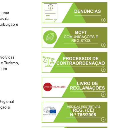
, uma
las da
tribuição e
volvidas
 e Turismo,
, com
Regional
ução e