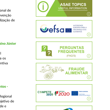
onal de
revenção
lização de
ino Júnior
l
a os
ntiva
ntos -
Regional
bjetivo de
de e