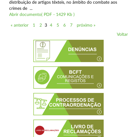
distribuição de artigos têxteis, no âmbito do combate aos
crimes de ...
Abrir documento( PDF - 1429 Kb )
« anterior
1
2
3
4
5
6
7
próximo »
Voltar