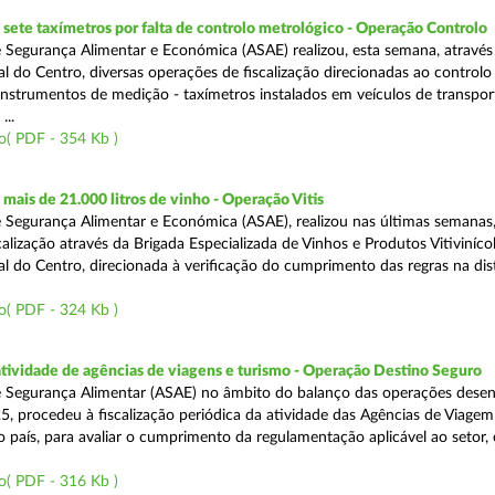
ete taxímetros por falta de controlo metrológico - Operação Controlo
 Segurança Alimentar e Económica (ASAE) realizou, esta semana, através
l do Centro, diversas operações de fiscalização direcionadas ao controlo
instrumentos de medição - taxímetros instalados em veículos de transpor
...
o( PDF - 354 Kb )
ais de 21.000 litros de vinho - Operação Vitis
 Segurança Alimentar e Económica (ASAE), realizou nas últimas semanas
alização através da Brigada Especializada de Vinhos e Produtos Vitiviníco
l do Centro, direcionada à verificação do cumprimento das regras na dis
o( PDF - 324 Kb )
atividade de agências de viagens e turismo - Operação Destino Seguro
 Segurança Alimentar (ASAE) no âmbito do balanço das operações desen
5, procedeu à fiscalização periódica da atividade das Agências de Viagem
do país, para avaliar o cumprimento da regulamentação aplicável ao setor
o( PDF - 316 Kb )