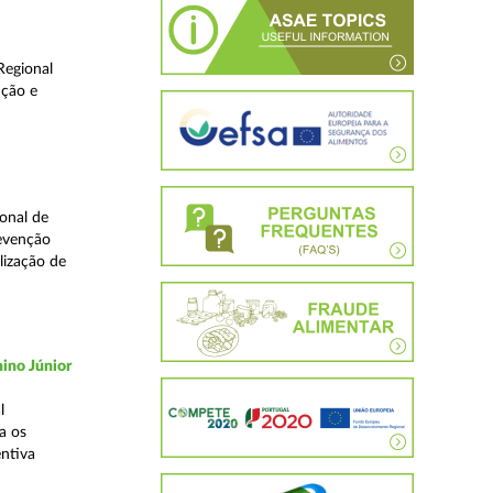
Regional
ução e
onal de
revenção
lização de
ino Júnior
l
a os
ntiva