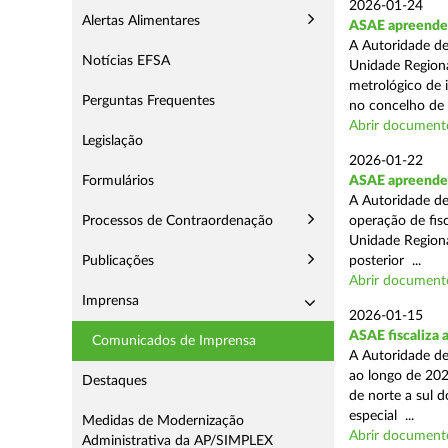
2026-01-24
Alertas Alimentares
ASAE apreende s
A Autoridade de
Notícias EFSA
Unidade Regiona
metrológico de 
Perguntas Frequentes
no concelho de 
Abrir document
Legislação
2026-01-22
Formulários
ASAE apreende m
A Autoridade de
Processos de Contraordenação
operação de fisc
Unidade Regiona
Publicações
posterior ...
Abrir document
Imprensa
2026-01-15
ASAE fiscaliza 
Comunicados de Imprensa
A Autoridade de
ao longo de 202
Destaques
de norte a sul 
especial ...
Medidas de Modernização
Abrir document
Administrativa da AP/SIMPLEX