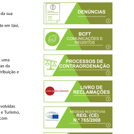
 da sua
te em táxi,
, uma
las da
tribuição e
volvidas
 e Turismo,
, com