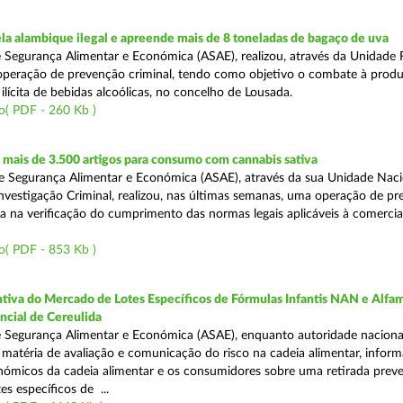
a alambique ilegal e apreende mais de 8 toneladas de bagaço de uva
 Segurança Alimentar e Económica (ASAE), realizou, através da Unidade 
peração de prevenção criminal, tendo como objetivo o combate à prod
ilícita de bebidas alcoólicas, no concelho de Lousada.
o( PDF - 260 Kb )
mais de 3.500 artigos para consumo com cannabis sativa
 Segurança Alimentar e Económica (ASAE), através da sua Unidade Naci
nvestigação Criminal, realizou, nas últimas semanas, uma operação de p
da na verificação do cumprimento das normas legais aplicáveis à comercia
o( PDF - 853 Kb )
tiva do Mercado de Lotes Específicos de Fórmulas Infantis NAN e Alfam
ncial de Cereulida
 Segurança Alimentar e Económica (ASAE), enquanto autoridade naciona
atéria de avaliação e comunicação do risco na cadeia alimentar, inform
ómicos da cadeia alimentar e os consumidores sobre uma retirada preve
es específicos de ...