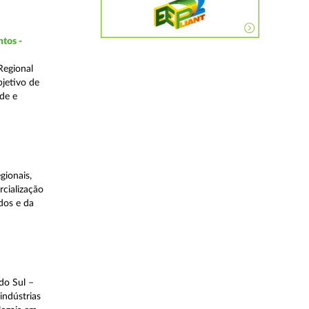
ntos -
Regional
bjetivo de
de e
gionais,
rcialização
dos e da
do Sul –
indústrias