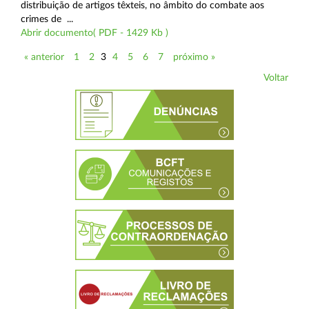
distribuição de artigos têxteis, no âmbito do combate aos
crimes de ...
Abrir documento( PDF - 1429 Kb )
« anterior
1
2
3
4
5
6
7
próximo »
Voltar