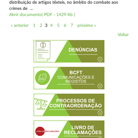
distribuição de artigos têxteis, no âmbito do combate aos
crimes de ...
Abrir documento( PDF - 1429 Kb )
« anterior
1
2
3
4
5
6
7
próximo »
Voltar