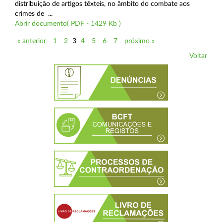
distribuição de artigos têxteis, no âmbito do combate aos
crimes de ...
Abrir documento( PDF - 1429 Kb )
« anterior
1
2
3
4
5
6
7
próximo »
Voltar