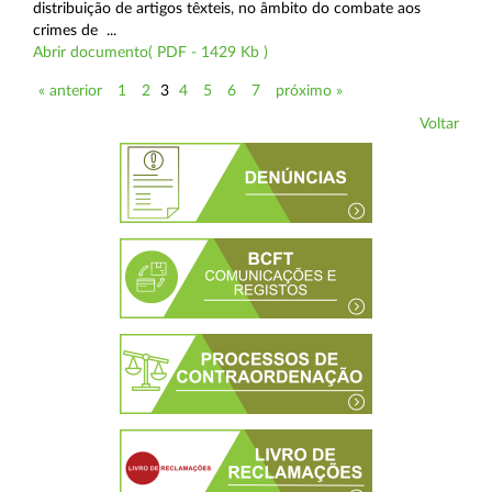
distribuição de artigos têxteis, no âmbito do combate aos
crimes de ...
Abrir documento( PDF - 1429 Kb )
« anterior
1
2
3
4
5
6
7
próximo »
Voltar