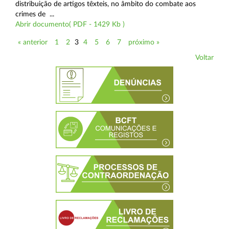
distribuição de artigos têxteis, no âmbito do combate aos
crimes de ...
Abrir documento( PDF - 1429 Kb )
« anterior
1
2
3
4
5
6
7
próximo »
Voltar