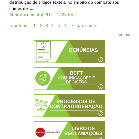
distribuição de artigos têxteis, no âmbito do combate aos
crimes de ...
Abrir documento( PDF - 1429 Kb )
« anterior
1
2
3
4
5
6
7
próximo »
Voltar