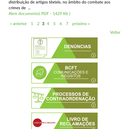
distribuição de artigos têxteis, no âmbito do combate aos
crimes de ...
Abrir documento( PDF - 1429 Kb )
« anterior
1
2
3
4
5
6
7
próximo »
Voltar