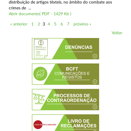
distribuição de artigos têxteis, no âmbito do combate aos
crimes de ...
Abrir documento( PDF - 1429 Kb )
« anterior
1
2
3
4
5
6
7
próximo »
Voltar