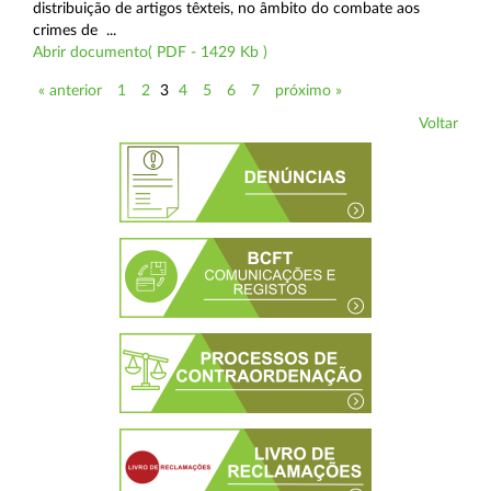
distribuição de artigos têxteis, no âmbito do combate aos
crimes de ...
Abrir documento( PDF - 1429 Kb )
« anterior
1
2
3
4
5
6
7
próximo »
Voltar